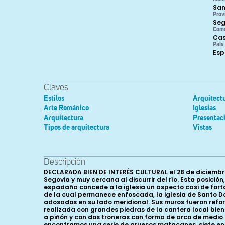
San
Prov
Seg
Com
Cas
País
Es
Claves
Estilos
Arquitectu
Arte Románico
Iglesias
Arquitectura
Presentac
Tipos de arquitectura
Vistas
Descripción
DECLARADA BIEN DE INTERÉS CULTURAL el 28 de diciembre
Segovia y muy cercana al discurrir del río. Esta posici
espadaña concede a la iglesia un aspecto casi de fort
de la cual permanece enfoscada, la iglesia de Santo Dom
adosados en su lado meridional. Sus muros fueron refor
realizada con grandes piedras de la cantera local bie
a piñón y con dos troneras con forma de arco de medio p
encontramos una serie de gruesos matacanes, siete en la