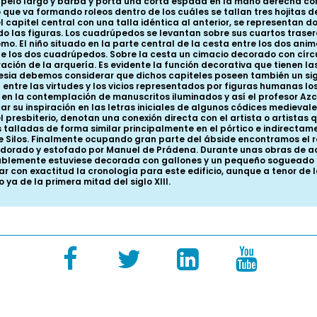
elo largo y barba y porta una corta espada en la mano derecha con l
que va formando roleos dentro de los cuáles se tallan tres hojitas d
el capitel central con una talla idéntica al anterior, se representan 
las figuras. Los cuadrúpedos se levantan sobre sus cuartos traseros,
omo. El niño situado en la parte central de la cesta entre los dos an
 los dos cuadrúpedos. Sobre la cesta un cimacio decorado con círcul
ación de la arquería. Es evidente la función decorativa que tienen la
esia debemos considerar que dichos capiteles poseen también un signi
tre las virtudes y los vicios representados por figuras humanas los
 en la contemplación de manuscritos iluminados y así el profesor Az
su inspiración en las letras iniciales de algunos códices medievales
el presbiterio, denotan una conexión directa con el artista o artistas 
s talladas de forma similar principalmente en el pórtico e indirectam
e Silos. Finalmente ocupando gran parte del ábside encontramos el re
y dorado y estofado por Manuel de Prádena. Durante unas obras de aco
bablemente estuviese decorada con gallones y un pequeño sogueado
 con exactitud la cronología para este edificio, aunque a tenor de las
a de la primera mitad del siglo XIII.