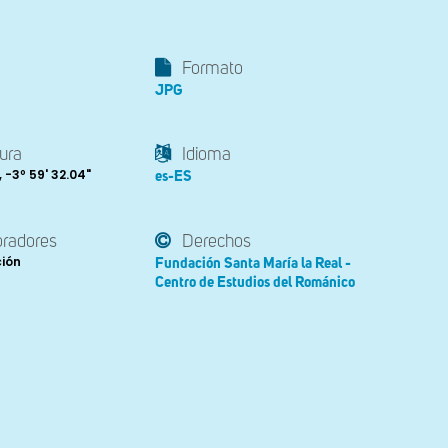
Formato
JPG
ura
Idioma
 , -3º 59' 32.04"
es-ES
oradores
Derechos
ción
Fundación Santa María la Real -
Centro de Estudios del Románico