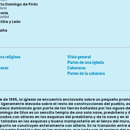
to Domingo de Pirón
incia
ovia
unidad
tilla y León
paña
ra religiosa
Vista general
Partes de una iglesia
iones
Cabeceras
Partes de la cabecera
 de 1995, la iglesia se encuentra enclavada sobre un pequeño promo
ón, ligeramente elevada sobre el resto de construcciones del pueblo, 
aleza dominando gran parte de las tierras bañadas por las aguas del
ingo de Silos es un sencillo templo de una sola nave, presbiterio y á
zados con sillares en las esquinas del presbiterio y de la nave y en
n talladas en las esquinas y buena mampostería en el lienzo del mur
unto se construyen enteramente con sillería. En la transición entre el
 parte frontal y dos en las esquinas, que junto con el enclave del ed