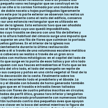
n pequeño vano rectangular que se construyó en la
co se ciñe a la cornisa formada por una moldura de
fil de doble nacela u hojas puntiagudas ligeramente
 este por la parte exterior se observan los restos un
cada igualmente como el resto del edificio, conserva
 sur una estancia rectangular que es utilizada en
r de la iglesia. Esta estancia tuvo que ser añadida
eso al templo cuyo uso quedó imposibilitado,
so cuyo trasdós se decora con una fila de billetes y
a la altura habitual del cimacio surge una imposta que
superior en una fila de flores que culminan la portada.
os gallones. En el interior de la iglesia nos
ientemente durante la última restauración
accede a él a través de una voluminosa escalera metálica
a cabecera se realiza a través de un gran arco
dos con motivos mitológicos: en el capitel del lado de
o que surge en la punta de esos tallos y por otro lado
quean con sus fauces entreabiertas el fruto que se les
a del otro lado, el lado del evangelio se repite de
 sus cuerpos y patas en una cinta vegetal al final de la
a decoración de la cesta. Finalmente sobre los
imo recorriendo todo el presbiterio y el ábside. La
do y el ábside con bóveda de horno generada también
gos que en el trasdós e intradós llevan tallados
 con flores de cuatro pétalos inscritas en círculos;
das de perfil ático, grueso toro inferior y lengüetas
 un capitel decorado profusamente con numerosos tallos
 están luchando contra dos pequeñas aves que apoyan
ece clavar en la boca del animal mientras la figura de