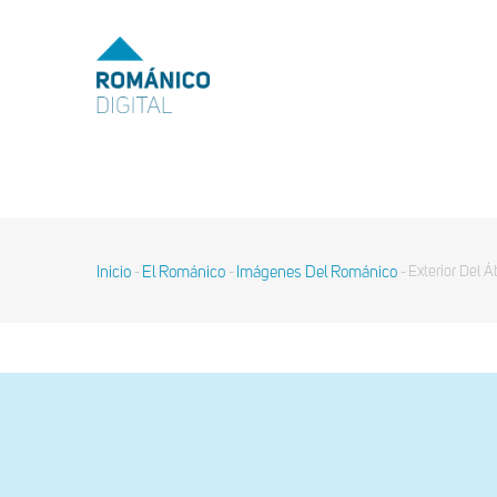
Pasar
al
MENU
TOP
contenido
principal
MAIN
NAVIGATION
Inicio
El Románico
Imágenes Del Románico
Exterior Del Á
-
-
-
Sobrescribir
enlaces
de
ayuda
a
la
navegación