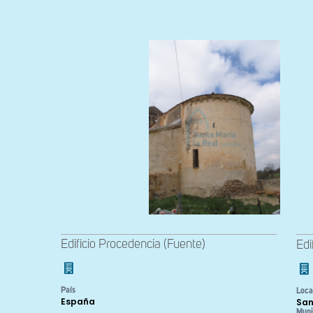
Edificio Procedencia (Fuente)
Edi
País
Loca
España
San
Muni