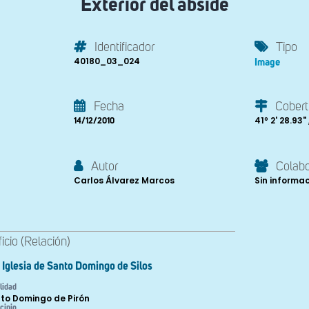
Exterior del ábside
Identificador
Tipo
40180_03_024
Image
Fecha
Cobert
41º 2' 28.93"
14/12/2010
Autor
Colab
Carlos Álvarez Marcos
Sin informa
ficio (Relación)
Iglesia de Santo Domingo de Silos
lidad
to Domingo de Pirón
cipio