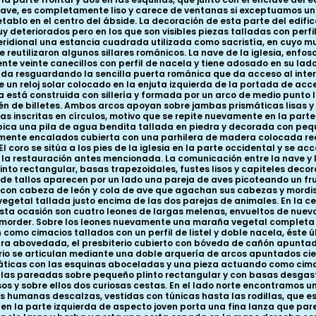
a nave, es completamente liso y carece de ventanas si exceptuamos u
ablo en el centro del ábside. La decoración de esta parte del edifi
muy deteriorados pero en los que son visibles piezas talladas con per
idional una estancia cuadrada utilizada como sacristía, en cuyo muro
eutilizaron algunos sillares románicos. La nave de la iglesia, enfos
e veinte canecillos con perfil de nacela y tiene adosado en su lado
da resguardando la sencilla puerta románica que da acceso al interio
e un reloj solar colocado en la enjuta izquierda de la portada de acc
a está construida con sillería y formada por un arco de medio punto li
 de billetes. Ambos arcos apoyan sobre jambas prismáticas lisas y 
s inscritas en círculos, motivo que se repite nuevamente en la parte 
ica una pila de agua bendita tallada en piedra y decorada con pequeñ
mente encalados cubierta con una parhilera de madera colocada rec
 El coro se sitúa a los pies de la iglesia en la parte occidental y se 
la restauración antes mencionada. La comunicación entre la nave y l
o rectangular, basas trapezoidales, fustes lisos y capiteles decora
e tallos aparecen por un lado una pareja de aves picoteando un frut
 con cabeza de león y cola de ave que agachan sus cabezas y mordis
etal tallada justo encima de las dos parejas de animales. En la cest
esta ocasión son cuatro leones de largas melenas, envueltos de nuevo
 morder. Sobre los leones nuevamente una maraña vegetal completa l
mo cimacios tallados con un perfil de listel y doble nacela, éste últ
ra abovedada, el presbiterio cubierto con bóveda de cañón apunta
erio se articulan mediante una doble arquería de arcos apuntados cie
icas con las esquinas aboceladas y una pieza actuando como cimacio
illas pareadas sobre pequeño plinto rectangular y con basas desgasta
isos y sobre ellos dos curiosas cestas. En el lado norte encontramos
as humanas descalzas, vestidas con túnicas hasta las rodillas, que
o en la parte izquierda de aspecto joven porta una fina lanza que par