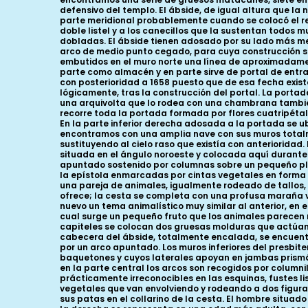
defensivo del templo. El ábside, de igual altura que l
parte meridional probablemente cuando se colocó el ret
doble listel y a los canecillos que la sustentan todos 
dobladas. El ábside tienen adosado por su lado más mer
arco de medio punto cegado, para cuya construcción se r
embutidos en el muro norte una línea de aproximadament
parte como almacén y en parte sirve de portal de entra
con posterioridad a 1658 puesto que de esa fecha exist
lógicamente, tras la construcción del portal. La portad
una arquivolta que lo rodea con una chambrana también
recorre toda la portada formada por flores cuatripétala
En la parte inferior derecha adosada a la portada se ub
encontramos con una amplia nave con sus muros total
sustituyendo al cielo raso que existía con anterioridad.
situada en el ángulo noroeste y colocada aquí durante 
apuntado sostenido por columnas sobre un pequeño plint
la epístola enmarcadas por cintas vegetales en forma d
una pareja de animales, igualmente rodeado de tallos,
ofrece; la cesta se completa con una profusa maraña veg
nuevo un tema animalístico muy similar al anterior, en 
cual surge un pequeño fruto que los animales parecen
capiteles se colocan dos gruesas molduras que actúan co
cabecera del ábside, totalmente encalada, se encuent
por un arco apuntado. Los muros inferiores del presbit
baquetones y cuyos laterales apoyan en jambas prismát
en la parte central los arcos son recogidos por column
prácticamente irreconocibles en las esquinas, fustes l
vegetales que van envolviendo y rodeando a dos figur
sus patas en el collarino de la cesta. El hombre situad