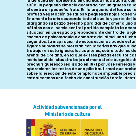
la derecha se representa en una edad más adulta, con p
sitúa un pequeño cimacio decorado con un grueso tallo 
el centro un pequeño fruto. En la arquería del lado sur 
profusa vegetación de tallos y pequeñas hojas rodeando 
finamente la crin ocupando todo el cuello y parte del l
alargando su brazo derecho para dar de comer a uno de
pétalos con el nervio central partido completa la decor
situación en un espacio preponderante dentro de la igl
escena de psicomaquia o combate del alma, una lucha en
segundos. La inspiración de estas escenas puede estar
figuras humanas se mezclan con lacerías hay que buscar 
trabajar en esta iglesia, los capiteles, sobre todo los d
Arenal de Orejana, en la que existen piezas escultórica
meridional del claustro bajo del monasterio burgalés d
prechurrigueresco realizado en 1671 por José Ferreras 
aparecieron los restos de una pila bautismal que pro
sobre la erección de este templo hace imposible precisar
establecemos una fecha de construcción tardía, dentro y
Actividad subvencionada por el
Ministerio de cultura