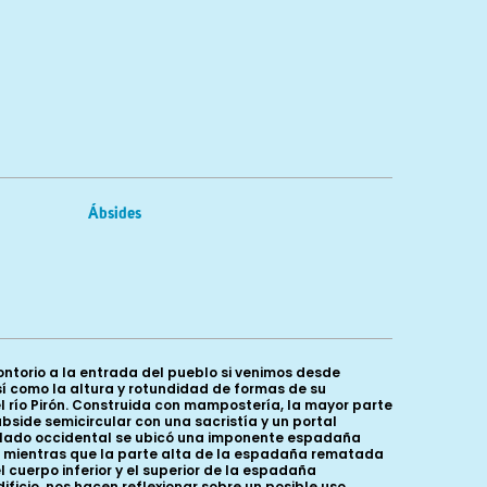
Ábsides
ntorio a la entrada del pueblo si venimos desde
así como la altura y rotundidad de formas de su
 río Pirón. Construida con mampostería, la mayor parte
bside semicircular con una sacristía y un portal
 el lado occidental se ubicó una imponente espadaña
o, mientras que la parte alta de la espadaña rematada
 cuerpo inferior y el superior de la espadaña
ificio, nos hacen reflexionar sobre un posible uso