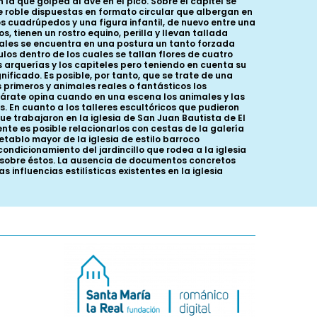
a que golpea al ave en el pico. Sobre el capitel se
e roble dispuestas en formato circular que albergan en
dos cuadrúpedos y una figura infantil, de nuevo entre una
 tienen un rostro equino, perilla y llevan tallada
imales se encuentra en una postura un tanto forzada
os dentro de los cuales se tallan flores de cuatro
s arquerías y los capiteles pero teniendo en cuenta su
ficado. Es posible, por tanto, que se trate de una
 primeros y animales reales o fantásticos los
cárate opina cuando en una escena los animales y las
. En cuanto a los talleres escultóricos que pudieron
que trabajaron en la iglesia de San Juan Bautista de El
ente es posible relacionarlos con cestas de la galería
tablo mayor de la iglesia de estilo barroco
ndicionamiento del jardincillo que rodea a la iglesia
 sobre éstos. La ausencia de documentos concretos
 influencias estilísticas existentes en la iglesia