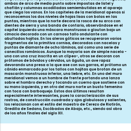
ambas de arco de medio punto sobre impostas de listel y
chaflán y columnas acodilladas semiembutidas en el aparejo
que ciega los vanos. En los capiteles de la meridional apenas si
reconocemos los dos niveles de hojas lisas con bolas en las
puntas, mientras que la norte decora la rosca de su arco con
dientes de sierra y una banda de contario, observándose en el
capitel izquierdo una máscara monstruosa o glouton bajo un
cimacio decorado con un carnoso tallo ondulante con
abultadas hojitas. En los aleros góticos se recuperaron varios
fragmentos de la primitiva cornisa, decorados con nacelas y
puntas de diamante de ocho láminas, así como una serie de
canecillos románicos. Aunque la mayoría son de simple nacela -
una con una cruz inscrita en un clípeo-, otros se decoran con
prótomos de bóvidos y cérvidos, un águila, un ave rapaz
devorando una presa a la que ase con sus garras, el prótomo un
cánido enmarcado por los tallos con hojitas que brotan de un
mascarón monstruoso inferior, una liebre, etc. En uno del muro
meridional vemos a un hombre de frente portando una lanza
sobre el hombro derecho y tocando un cuerno que sostiene con
su mano izquierda, y en otro del muro norte un busto femenino
con toca con barboquejo. Estos dos últimos resultan
especialmente interesantes, pues la caracterización de sus
rostros, de construcción cuadrada y ojos globulosos y salientes,
los relacionan con el estilo del maestro de Cerezo de Riotirón,
Gredilla de Sedano, Escóbados de Abajo, etc., siendo así obra
de los años finales del siglo XII.