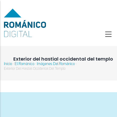
Pasar
al
contenido
principal
Exterior del hastial occidental del templo
Inicio
El Románico
Imágenes Del Románico
-
-
-
Sobrescribir
Exterior Del Hastial Occidental Del Templo
enlaces
de
ayuda
a
la
navegación