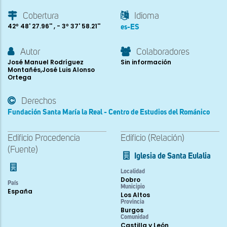
Cobertura
Idioma
42º 48' 27.96'' , - 3º 37' 58.21''
es-ES
Autor
Colaboradores
José Manuel Rodríguez
Sin información
Montañés,José Luis Alonso
Ortega
Derechos
Fundación Santa María la Real - Centro de Estudios del Románico
Edificio Procedencia
Edificio (Relación)
(Fuente)
Iglesia de Santa Eulalia
Localidad
Dobro
País
Municipio
España
Los Altos
Provincia
Burgos
Comunidad
Castilla y León