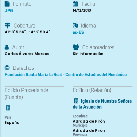
Formato
Fecha
JPG
14/12/2010
Cobertura
Idioma
41º 3' 5.66" , -4º 2' 59.4"
es-ES
Autor
Colaboradores
Carlos Álvarez Marcos
Sin información
Derechos
Fundación Santa María la Real - Centro de Estudios del Románico
Edificio Procedencia
Edificio (Relación)
(Fuente)
Iglesia de Nuestra Señora
de la Asunción
Localidad
País
Adrada de Pirón
España
Municipio
Adrada de Pirón
Provincia