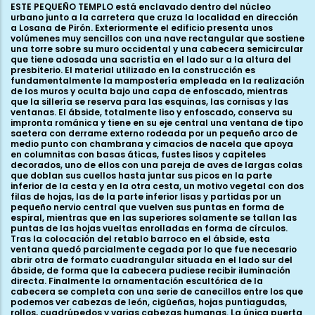
ESTE PEQUEÑO TEMPLO está enclavado dentro del núcleo
urbano junto a la carretera que cruza la localidad en dirección
a Losana de Pirón. Exteriormente el edificio presenta unos
volúmenes muy sencillos con una nave rectangular que sostiene
una torre sobre su muro occidental y una cabecera semicircular
que tiene adosada una sacristía en el lado sur a la altura del
presbiterio. El material utilizado en la construcción es
fundamentalmente la mampostería empleada en la realización
de los muros y oculta bajo una capa de enfoscado, mientras
que la sillería se reserva para las esquinas, las cornisas y las
ventanas. El ábside, totalmente liso y enfoscado, conserva su
impronta románica y tiene en su eje central una ventana de tipo
saetera con derrame externo rodeada por un pequeño arco de
medio punto con chambrana y cimacios de nacela que apoya
en columnitas con basas áticas, fustes lisos y capiteles
decorados, uno de ellos con una pareja de aves de largas colas
que doblan sus cuellos hasta juntar sus picos en la parte
inferior de la cesta y en la otra cesta, un motivo vegetal con dos
filas de hojas, las de la parte inferior lisas y partidas por un
pequeño nervio central que vuelven sus puntas en forma de
espiral, mientras que en las superiores solamente se tallan las
puntas de las hojas vueltas enrolladas en forma de círculos.
Tras la colocación del retablo barroco en el ábside, esta
ventana quedó parcialmente cegada por lo que fue necesario
abrir otra de formato cuadrangular situada en el lado sur del
ábside, de forma que la cabecera pudiese recibir iluminación
directa. Finalmente la ornamentación escultórica de la
cabecera se completa con una serie de canecillos entre los que
podemos ver cabezas de león, cigüeñas, hojas puntiagudas,
rollos, cuadrúpedos y varias cabezas humanas. La única puerta