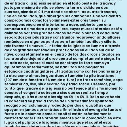
de entrada a la iglesia se sitúa en el lado oeste de la nave, y
justo por encima de ella se eleva la torre dividida en dos
cuerpos, siendo el último donde se abren las cuatro troneras,
una en cada lado, que albergan las campanas. Una vez dentro,
comprobamos como los volúmenes exteriores tienen su
correspondencia en el interior: una nave, cubierta con una
armadura de madera de parhilera, cuyos muros laterales están
animados por tres grandes arcos de medio punto a cada lado
separados por pilastras y construidos reaprovechando sillares
románicos en algunos puntos pero también ladrillos y sillería
relativamente nueva. El interior de la iglesia se ilumina a través
de dos grandes ventanales practicados en el lado sur de la
nave, concretamente en el centro de los dos arcos situados en
los laterales dejando al arco central completamente ciego. En
el lado oeste, sobre el cual se construye la torre como ya
apuntamos anteriormente, se habilitan dos pequeñas
estancias cuadrangulares utilizadas como confesionario una y
la otra como almacén guardando también la pila bautismal
(107 cm de diámetro x 86 cm de altura) de traza románica, copa
semiesférica, lisa, sin decoración y talla tosca. Creemos, por
tanto, que la nave de la iglesia no pertenece al mismo momento
constructivo que la cabecera sino que se realiza tiempo
después, quizás durante los siglos XVII o XVIII. De la nave hacia
la cabecera se pasa a través de un arco triunfal apuntado
recogido por columnas y rodeado por dos arquivoltas que
apoyan en jambas prismáticas. En el lado del evangelio tanto el
fuste de la columna como el capitel están prácticamente
destrozados: el fuste probablemente por la colocación en este
lugar del púlpito de la iglesia mientras que el capitel está
también muy deteriorado y tan sólo es discernible su temática