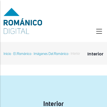
Pasar
al
contenido
principal
Interior
Inicio
El Románico
Imágenes Del Románico
Interior
-
-
-
Sobrescribir
enlaces
de
ayuda
a
la
navegación
Interior