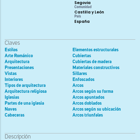
Segovia
Comunidad
Castilla y León
País
España
Claves
Estilos
Elementos estructurales
Arte Románico
Cubiertas
Arquitectura
Cubiertas de madera
Presentaciones
Materiales constructivos
Vistas
Sillares
Interiores
Enfoscados
Tipos de arquitectura
Arcos
Arquitectura religiosa
Arcos según su forma
Iglesias
Arcos apuntados
Partes de una iglesia
Arcos doblados
Naves
Arcos según su ubicación
Cabeceras
Arcos triunfales
Descripción