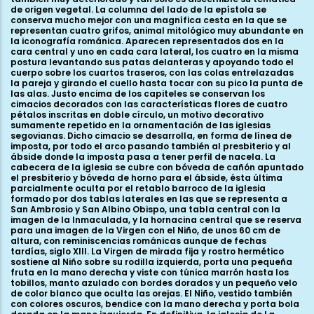
de origen vegetal. La columna del lado de la epístola se
conserva mucho mejor con una magnífica cesta en la que se
representan cuatro grifos, animal mitológico muy abundante en
la iconografía románica. Aparecen representados dos en la
cara central y uno en cada cara lateral, los cuatro en la misma
postura levantando sus patas delanteras y apoyando todo el
cuerpo sobre los cuartos traseros, con las colas entrelazadas
la pareja y girando el cuello hasta tocar con su pico la punta de
las alas. Justo encima de los capiteles se conservan los
cimacios decorados con las características flores de cuatro
pétalos inscritas en doble círculo, un motivo decorativo
sumamente repetido en la ornamentación de las iglesias
segovianas. Dicho cimacio se desarrolla, en forma de línea de
imposta, por todo el arco pasando también al presbiterio y al
ábside donde la imposta pasa a tener perfil de nacela. La
cabecera de la iglesia se cubre con bóveda de cañón apuntado
el presbiterio y bóveda de horno para el ábside, ésta última
parcialmente oculta por el retablo barroco de la iglesia
formado por dos tablas laterales en las que se representa a
San Ambrosio y San Albino Obispo, una tabla central con la
imagen de la Inmaculada, y la hornacina central que se reserva
para una imagen de la Virgen con el Niño, de unos 60 cm de
altura, con reminiscencias románicas aunque de fechas
tardías, siglo XIII. La Virgen de mirada fija y rostro hermético
sostiene al Niño sobre su rodilla izquierda, porta una pequeña
fruta en la mano derecha y viste con túnica marrón hasta los
tobillos, manto azulado con bordes dorados y un pequeño velo
de color blanco que oculta las orejas. El Niño, vestido también
con colores oscuros, bendice con la mano derecha y porta bola