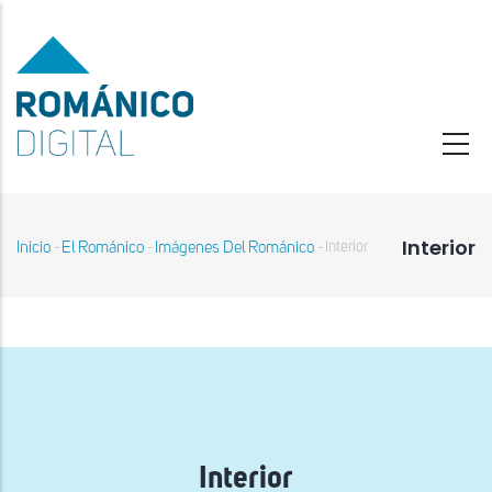
Pasar
al
contenido
principal
Interior
Inicio
El Románico
Imágenes Del Románico
Interior
-
-
-
Sobrescribir
enlaces
de
ayuda
a
la
navegación
Interior