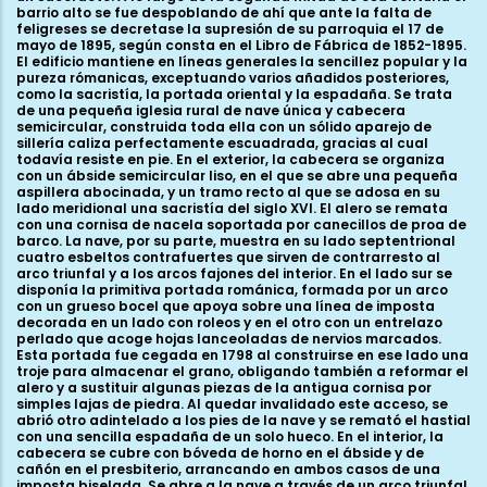
barrio alto se fue despoblando de ahí que ante la falta de
feligreses se decretase la supresión de su parroquia el 17 de
mayo de 1895, según consta en el Libro de Fábrica de 1852-1895.
El edificio mantiene en líneas generales la sencillez popular y la
pureza rómanicas, exceptuando varios añadidos posteriores,
como la sacristía, la portada oriental y la espadaña. Se trata
de una pequeña iglesia rural de nave única y cabecera
semicircular, construida toda ella con un sólido aparejo de
sillería caliza perfectamente escuadrada, gracias al cual
todavía resiste en pie. En el exterior, la cabecera se organiza
con un ábside semicircular liso, en el que se abre una pequeña
aspillera abocinada, y un tramo recto al que se adosa en su
lado meridional una sacristía del siglo XVI. El alero se remata
con una cornisa de nacela soportada por canecillos de proa de
barco. La nave, por su parte, muestra en su lado septentrional
cuatro esbeltos contrafuertes que sirven de contrarresto al
arco triunfal y a los arcos fajones del interior. En el lado sur se
disponía la primitiva portada románica, formada por un arco
con un grueso bocel que apoya sobre una línea de imposta
decorada en un lado con roleos y en el otro con un entrelazo
perlado que acoge hojas lanceoladas de nervios marcados.
Esta portada fue cegada en 1798 al construirse en ese lado una
troje para almacenar el grano, obligando también a reformar el
alero y a sustituir algunas piezas de la antigua cornisa por
simples lajas de piedra. Al quedar invalidado este acceso, se
abrió otro adintelado a los pies de la nave y se remató el hastial
con una sencilla espadaña de un solo hueco. En el interior, la
cabecera se cubre con bóveda de horno en el ábside y de
cañón en el presbiterio, arrancando en ambos casos de una
imposta biselada. Se abre a la nave a través de un arco triunfal