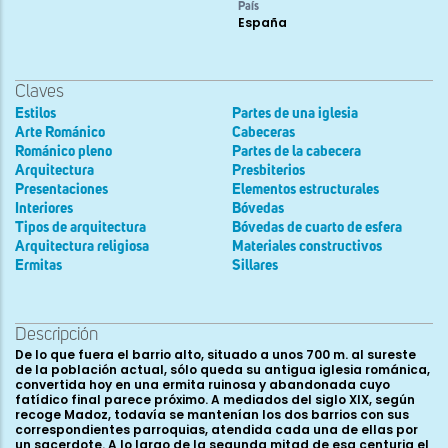
País
España
Claves
Estilos
Partes de una iglesia
Arte Románico
Cabeceras
Románico pleno
Partes de la cabecera
Arquitectura
Presbiterios
Presentaciones
Elementos estructurales
Interiores
Bóvedas
Tipos de arquitectura
Bóvedas de cuarto de esfera
Arquitectura religiosa
Materiales constructivos
Ermitas
Sillares
Descripción
De lo que fuera el barrio alto, situado a unos 700 m. al sureste
de la población actual, sólo queda su antigua iglesia románica,
convertida hoy en una ermita ruinosa y abandonada cuyo
fatídico final parece próximo. A mediados del siglo XIX, según
recoge Madoz, todavía se mantenían los dos barrios con sus
correspondientes parroquias, atendida cada una de ellas por
un sacerdote. A lo largo de la segunda mitad de esa centuria el