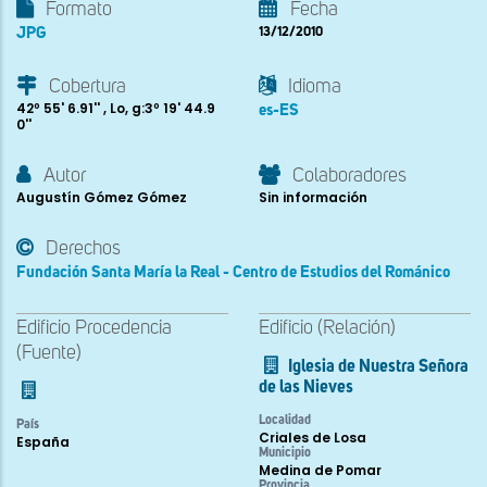
Formato
Fecha
JPG
13/12/2010
Cobertura
Idioma
42º 55' 6.91'' , Lo, g:3º 19' 44.9
es-ES
0''
Autor
Colaboradores
Augustín Gómez Gómez
Sin información
Derechos
Fundación Santa María la Real - Centro de Estudios del Románico
Edificio Procedencia
Edificio (Relación)
(Fuente)
Iglesia de Nuestra Señora
de las Nieves
Localidad
País
Criales de Losa
España
Municipio
Medina de Pomar
Provincia