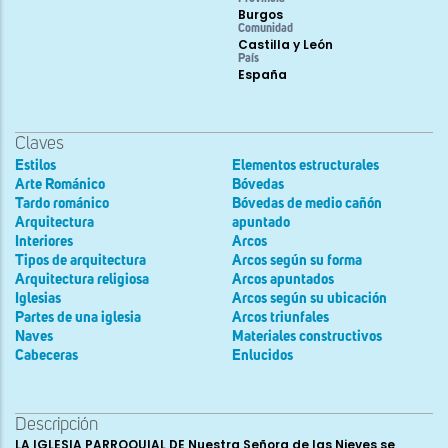
Burgos
Comunidad
Castilla y León
País
España
Claves
Estilos
Elementos estructurales
Arte Románico
Bóvedas
Tardo románico
Bóvedas de medio cañón
Arquitectura
apuntado
Interiores
Arcos
Tipos de arquitectura
Arcos según su forma
Arquitectura religiosa
Arcos apuntados
Iglesias
Arcos según su ubicación
Partes de una iglesia
Arcos triunfales
Naves
Materiales constructivos
Cabeceras
Enlucidos
Descripción
LA IGLESIA PARROQUIAL DE Nuestra Señora de las Nieves se