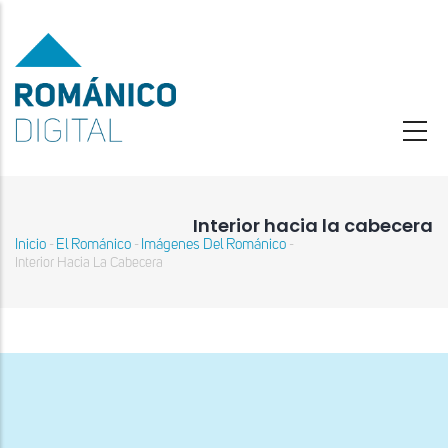
Pasar
al
contenido
principal
Interior hacia la cabecera
Inicio
El Románico
Imágenes Del Románico
-
-
-
Sobrescribir
Interior Hacia La Cabecera
enlaces
de
ayuda
a
la
navegación