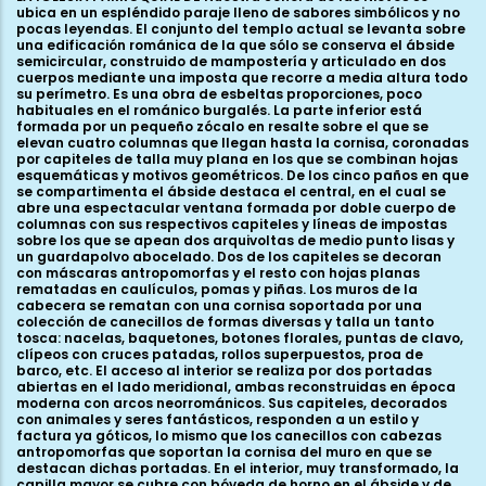
ubica en un espléndido paraje lleno de sabores simbólicos y no
pocas leyendas. El conjunto del templo actual se levanta sobre
una edificación románica de la que sólo se conserva el ábside
semicircular, construido de mampostería y articulado en dos
cuerpos mediante una imposta que recorre a media altura todo
su perímetro. Es una obra de esbeltas proporciones, poco
habituales en el románico burgalés. La parte inferior está
formada por un pequeño zócalo en resalte sobre el que se
elevan cuatro columnas que llegan hasta la cornisa, coronadas
por capiteles de talla muy plana en los que se combinan hojas
esquemáticas y motivos geométricos. De los cinco paños en que
se compartimenta el ábside destaca el central, en el cual se
abre una espectacular ventana formada por doble cuerpo de
columnas con sus respectivos capiteles y líneas de impostas
sobre los que se apean dos arquivoltas de medio punto lisas y
un guardapolvo abocelado. Dos de los capiteles se decoran
con máscaras antropomorfas y el resto con hojas planas
rematadas en caulículos, pomas y piñas. Los muros de la
cabecera se rematan con una cornisa soportada por una
colección de canecillos de formas diversas y talla un tanto
tosca: nacelas, baquetones, botones florales, puntas de clavo,
clípeos con cruces patadas, rollos superpuestos, proa de
barco, etc. El acceso al interior se realiza por dos portadas
abiertas en el lado meridional, ambas reconstruidas en época
moderna con arcos neorrománicos. Sus capiteles, decorados
con animales y seres fantásticos, responden a un estilo y
factura ya góticos, lo mismo que los canecillos con cabezas
antropomorfas que soportan la cornisa del muro en que se
destacan dichas portadas. En el interior, muy transformado, la
capilla mayor se cubre con bóveda de horno en el ábside y de