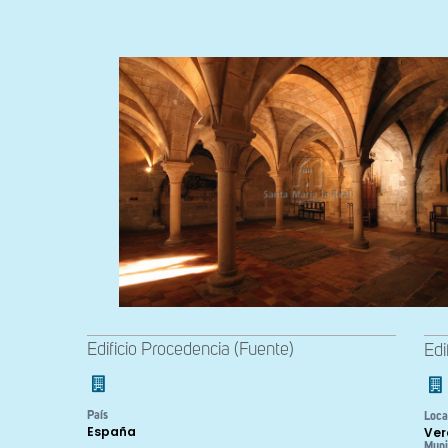
Edificio Procedencia (Fuente)
Edi
País
Loca
España
Ver
Muni