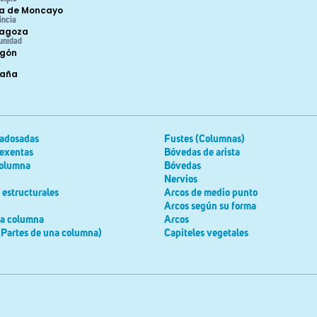
a de Moncayo
incia
agoza
unidad
gón
paña
adosadas
Fustes (Columnas)
exentas
Bóvedas de arista
columna
Bóvedas
Nervios
estructurales
Arcos de medio punto
Arcos según su forma
la columna
Arcos
(Partes de una columna)
Capiteles vegetales