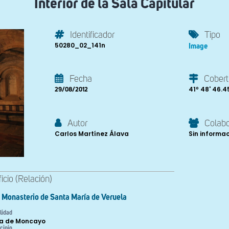
Interior de la Sala Capitular
Identificador
Tipo
50280_02_141n
Image
Fecha
Cobert
41º 48' 46.45'
29/08/2012
Autor
Colab
Carlos Martínez Álava
Sin informa
ficio (Relación)
Monasterio de Santa María de Veruela
lidad
a de Moncayo
cipio