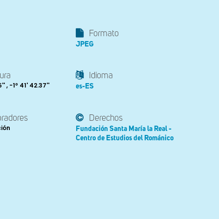
Formato
JPEG
ura
Idioma
' , -1º 41' 42.37''
es-ES
oradores
Derechos
ción
Fundación Santa María la Real -
Centro de Estudios del Románico