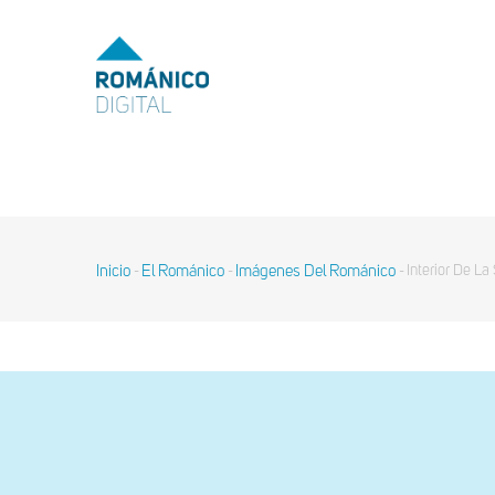
Pasar
al
MENU
TOP
contenido
principal
MAIN
NAVIGATION
Inicio
El Románico
Imágenes Del Románico
Interior De La
-
-
-
Sobrescribir
enlaces
de
ayuda
a
la
navegación