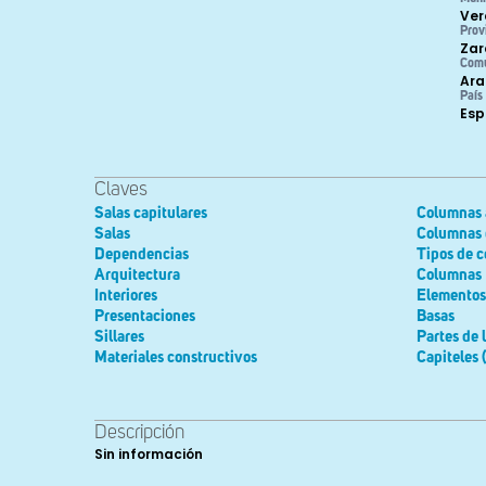
Ver
Prov
Zar
Com
Ara
País
Es
Claves
Salas capitulares
Columnas 
Salas
Columnas 
Dependencias
Tipos de 
Arquitectura
Columnas
Interiores
Elementos 
Presentaciones
Basas
Sillares
Partes de 
Materiales constructivos
Capiteles 
Descripción
Sin información