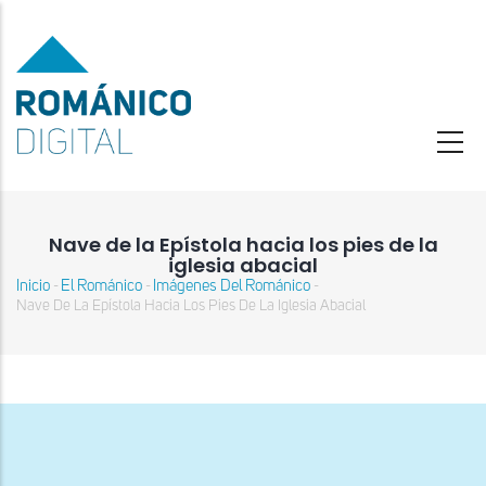
Pasar
al
contenido
principal
Nave de la Epístola hacia los pies de la
iglesia abacial
Inicio
El Románico
Imágenes Del Románico
-
-
-
Sobrescribir
Nave De La Epístola Hacia Los Pies De La Iglesia Abacial
enlaces
de
ayuda
a
la