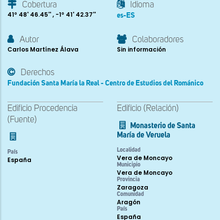
Cobertura
Idioma
41º 48' 46.45'' , -1º 41' 42.37''
es-ES
Autor
Colaboradores
Carlos Martínez Álava
Sin información
Derechos
Fundación Santa María la Real - Centro de Estudios del Románico
Edificio Procedencia
Edificio (Relación)
(Fuente)
Monasterio de Santa
María de Veruela
Localidad
País
Vera de Moncayo
España
Municipio
Vera de Moncayo
Provincia
Zaragoza
Comunidad
Aragón
País
España