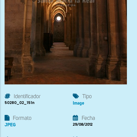
Identificador
Tipo
50280_02_151n
Image
Formato
Fecha
JPEG
29/08/2012