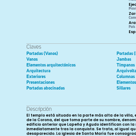
Eje
Prov
Zar
Com
Ara
País
Es
Claves
Portadas (Vanos)
Portadas (
Vanos
Jambas
Elementos arquitectónicos
Tímpanos
Arquitectura
Arquivolt
Exteriores
Columnas
Presentaciones
Elementos 
Portadas abocinadas
Sillares
Descripción
El templo está situado en la parte más alta de la villa, en el extremo nororiental del cerro sobre el que se asienta su casco antiguo. Se trata de una zona conocida como el barrio de la Corona, del que toma parte de su nombre, denominándose en muchas ocasiones Santa María de la Corona. Posiblemente, esta iglesia se encuentre asentada sobre un edificio anterior que Lapeña y Agudo identifican con la mezquita musulmana y otros autores con un templo cristiano construido en tiempo de Alfonso I el Batallador, inmediatamente tras la conquista. Se trata, al igual que la iglesia del Salvador, de una iglesia fortificada, aunque en este caso compartiría defensas con el castillo, hoy desaparecido. La iglesia de Santa María fue consagrada en el año 1174 por el obispo de Zaragoza Pedro Tarroja (1152- 1184). Se conoce este dato gracias a la conservación del pergamino con el acta de consagración en el archivo parroquial. Al acto asistieron varios miembros del cabildo cesaraugustano y el prior mayor del monasterio gascón de la Selva Mayor, de nombre Ricardo, a la que pertenecían, según constata el diploma, las iglesias de Ejea. El prior vino acompañado de otros priores vinculados al mismo monasterio, lo que prueba la importancia que tuvo la ceremonia. Cuenta Abbad que, según la tradición popular, había 22 sepulcros pertenecientes a los caballeros que conquistaron Ejea en tiempo de Alfonso I el Batallador, en la necrópolis yuxtapuesta a la iglesia. Según el mismo autor, otros 16 se encontraban en el cementerio de la otra iglesia románica de la villa, la del Salvador. La iglesia de Santa María fue declarada Bien de Interés Cultural, en la categoría de Monumento, por el Gobierno de Aragón, según el decreto 3455/1983, de 7 de diciembre. Algunas modificaciones realizadas en momentos posteriores al de su fábrica inicial transformaron levemente la fisonomía del edificio. En el siglo XVI se le agregó una capilla en la cabecera, en el lado meridional, cuadrada y cubierta con bóveda de crucería, que actualmente recibe la función de sacristía. Los cuerpos superiores de la torre del ángulo suroeste fueron añadidos en la segunda mitad del siglo XVII. La fachada de los pies es fruto de una intervención a comienzos del siglo XVIII, siguiendo esquemas barrocos. El conjunto fue restaurado entre 1971 y 1979 ya que su estado amenazaba ruina y se encontraba cerrada al público. Tras unas obras recientes de acondicionamiento en la plaza de Santa María, salieron a la luz unos arcos apuntados correspondientes al siglo XIV. Todo indica que pertenecen a la base del camino de ronda que existió durante mucho tiempo alrededor del ábside de la iglesia, que formaba parte del castillo. Finalmente, en el año 1996 se restauró la torre. Su planta presenta un esquema rectangular, de nave única dividida en cinco tramos, rematada en ábside poligonal de cinco paños orientado al Este. Presenta varias capillas laterales entre los contrafuertes, excavadas en los propios muros románicos a modo de arcosolios, tiene coro en alto añadido en el tramo de los pies y una torre en el ángulo suroccidental. El templo alcanza una longitud de 37,70 m