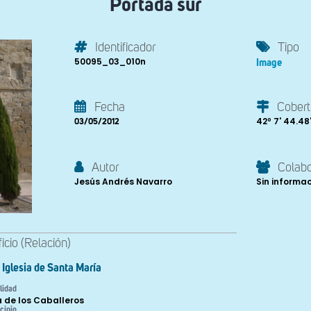
Portada sur
Identificador
Tipo
50095_03_010n
Image
Fecha
Cobert
42º 7' 44.48''
03/05/2012
Autor
Colab
Jesús Andrés Navarro
Sin informa
ficio (Relación)
Iglesia de Santa María
lidad
a de los Caballeros
cipio