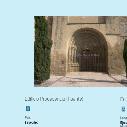
Edificio Procedencia (Fuente)
Edi
País
Loca
España
Eje
Muni