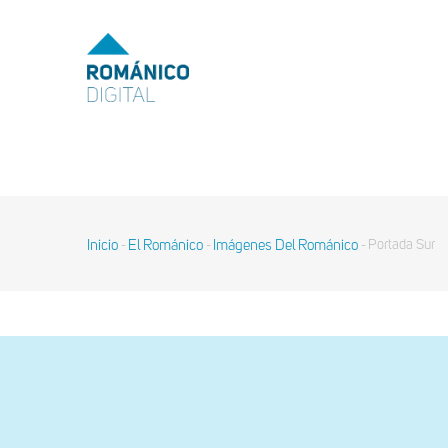
Pasar
al
MENU
TOP
contenido
principal
MAIN
NAVIGATION
Inicio
El Románico
Imágenes Del Románico
Portada Sur
-
-
-
Sobrescribir
enlaces
de
ayuda
a
la
navegación