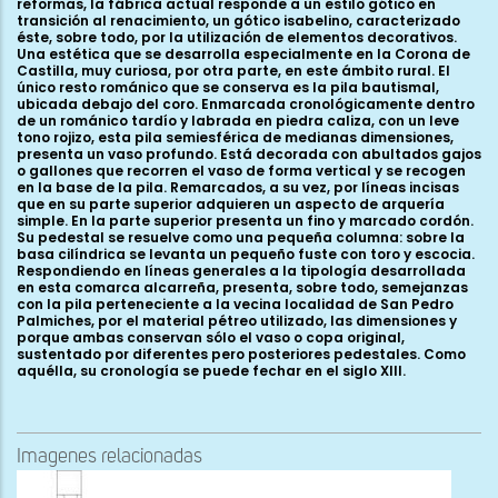
reformas, la fábrica actual responde a un estilo gótico en
transición al renacimiento, un gótico isabelino, caracterizado
éste, sobre todo, por la utilización de elementos decorativos.
Una estética que se desarrolla especialmente en la Corona de
Castilla, muy curiosa, por otra parte, en este ámbito rural. El
único resto románico que se conserva es la pila bautismal,
ubicada debajo del coro. Enmarcada cronológicamente dentro
de un románico tardío y labrada en piedra caliza, con un leve
tono rojizo, esta pila semiesférica de medianas dimensiones,
presenta un vaso profundo. Está decorada con abultados gajos
o gallones que recorren el vaso de forma vertical y se recogen
en la base de la pila. Remarcados, a su vez, por líneas incisas
que en su parte superior adquieren un aspecto de arquería
simple. En la parte superior presenta un fino y marcado cordón.
Su pedestal se resuelve como una pequeña columna: sobre la
basa cilíndrica se levanta un pequeño fuste con toro y escocia.
Respondiendo en líneas generales a la tipología desarrollada
en esta comarca alcarreña, presenta, sobre todo, semejanzas
con la pila perteneciente a la vecina localidad de San Pedro
Palmiches, por el material pétreo utilizado, las dimensiones y
porque ambas conservan sólo el vaso o copa original,
sustentado por diferentes pero posteriores pedestales. Como
aquélla, su cronología se puede fechar en el siglo XIII.
Imagenes relacionadas