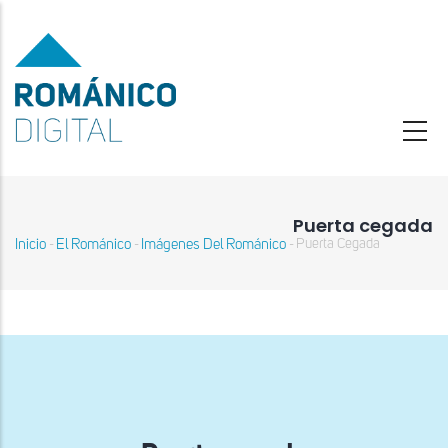
Pasar
al
contenido
principal
Puerta cegada
Inicio
El Románico
Imágenes Del Románico
Puerta Cegada
-
-
-
Sobrescribir
enlaces
de
ayuda
a
la
navegación