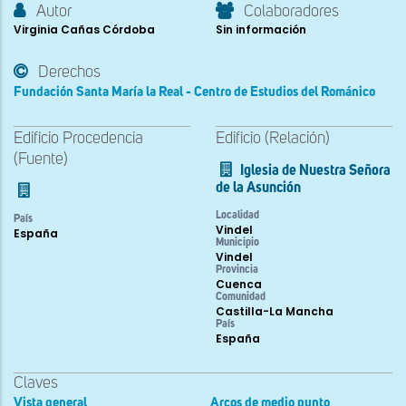
Autor
Colaboradores
Virginia Cañas Córdoba
Sin información
Derechos
Fundación Santa María la Real - Centro de Estudios del Románico
Edificio Procedencia
Edificio (Relación)
(Fuente)
Iglesia de Nuestra Señora
de la Asunción
Localidad
País
Vindel
España
Municipio
Vindel
Provincia
Cuenca
Comunidad
Castilla-La Mancha
País
España
Claves
Vista general
Arcos de medio punto