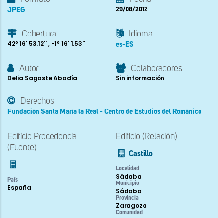
JPEG
29/08/2012
Cobertura
Idioma
42º 16' 53.12'' , -1º 16' 1.53''
es-ES
Autor
Colaboradores
Delia Sagaste Abadía
Sin información
Derechos
Fundación Santa María la Real - Centro de Estudios del Románico
Edificio Procedencia
Edificio (Relación)
(Fuente)
Castillo
Localidad
Sádaba
País
Municipio
España
Sádaba
Provincia
Zaragoza
Comunidad