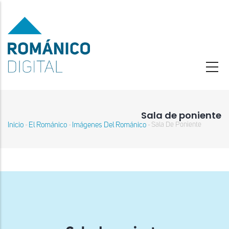
Pasar
al
contenido
principal
Sala de poniente
Inicio
El Románico
Imágenes Del Románico
Sala De Poniente
-
-
-
Sobrescribir
enlaces
de
ayuda
a
la
navegación