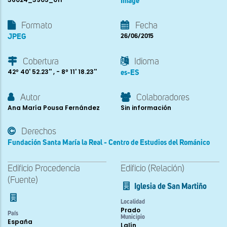
Image
Formato
Fecha
JPEG
26/06/2015
Cobertura
Idioma
42º 40' 52.23'' , - 8º 11' 18.23''
es-ES
Autor
Colaboradores
Ana María Pousa Fernández
Sin información
Derechos
Fundación Santa María la Real - Centro de Estudios del Románico
Edificio Procedencia
Edificio (Relación)
(Fuente)
Iglesia de San Martiño
Localidad
Prado
País
Municipio
España
Lalín