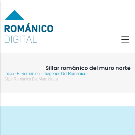
Pasar
al
contenido
principal
Sillar románico del muro norte
Inicio
El Románico
Imágenes Del Románico
-
-
-
Sobrescribir
Sillar Románico Del Muro Norte
enlaces
de
ayuda
a
la
navegación