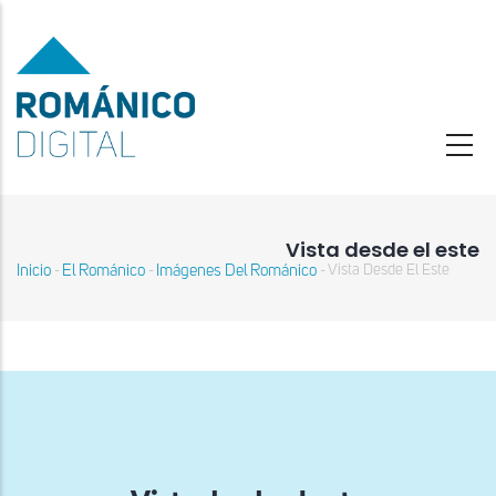
Pasar
al
contenido
principal
Vista desde el este
Inicio
El Románico
Imágenes Del Románico
Vista Desde El Este
-
-
-
Sobrescribir
enlaces
de
ayuda
a
la
navegación