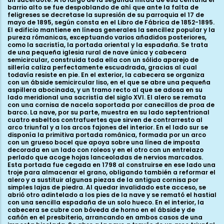
barrio alto se fue despoblando de ahí que ante la falta de
feligreses se decretase la supresión de su parroquia el 17 de
mayo de 1895, según consta en el Libro de Fábrica de 1852-1895.
El edificio mantiene en líneas generales la sencillez popular y la
pureza rómanicas, exceptuando varios añadidos posteriores,
como la sacristía, la portada oriental y la espadaña. Se trata
de una pequeña iglesia rural de nave única y cabecera
semicircular, construida toda ella con un sólido aparejo de
sillería caliza perfectamente escuadrada, gracias al cual
todavía resiste en pie. En el exterior, la cabecera se organiza
con un ábside semicircular liso, en el que se abre una pequeña
aspillera abocinada, y un tramo recto al que se adosa en su
lado meridional una sacristía del siglo XVI. El alero se remata
con una cornisa de nacela soportada por canecillos de proa de
barco. La nave, por su parte, muestra en su lado septentrional
cuatro esbeltos contrafuertes que sirven de contrarresto al
arco triunfal y a los arcos fajones del interior. En el lado sur se
disponía la primitiva portada románica, formada por un arco
con un grueso bocel que apoya sobre una línea de imposta
decorada en un lado con roleos y en el otro con un entrelazo
perlado que acoge hojas lanceoladas de nervios marcados.
Esta portada fue cegada en 1798 al construirse en ese lado una
troje para almacenar el grano, obligando también a reformar el
alero y a sustituir algunas piezas de la antigua cornisa por
simples lajas de piedra. Al quedar invalidado este acceso, se
abrió otro adintelado a los pies de la nave y se remató el hastial
con una sencilla espadaña de un solo hueco. En el interior, la
cabecera se cubre con bóveda de horno en el ábside y de
cañón en el presbiterio, arrancando en ambos casos de una