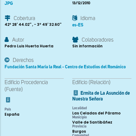
JPG
13/12/2010
Cobertura
Idioma
42º 28' 44.02'' , - 3º 49' 32.60''
es-ES
Autor
Colaboradores
Pedro Luis Huerta Huerta
Sin información
Derechos
Fundación Santa María la Real - Centro de Estudios del Románico
Edificio Procedencia
Edificio (Relación)
(Fuente)
Ermita de La Asunción de
Nuestra Señora
Localidad
País
Las Celadas del Páramo
España
Municipio
Valle de Santibáñez
Provincia
Burgos
Comunidad