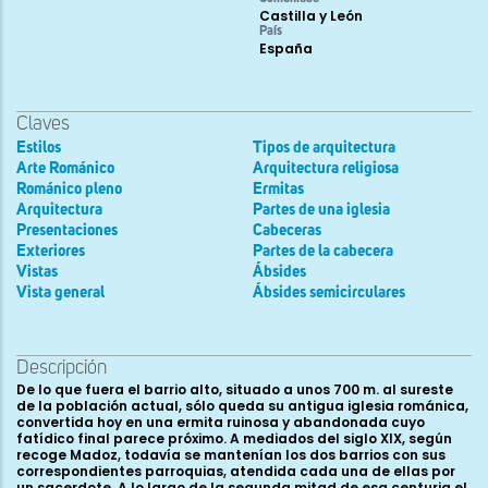
Castilla y León
País
España
Claves
Estilos
Tipos de arquitectura
Arte Románico
Arquitectura religiosa
Románico pleno
Ermitas
Arquitectura
Partes de una iglesia
Presentaciones
Cabeceras
Exteriores
Partes de la cabecera
Vistas
Ábsides
Vista general
Ábsides semicirculares
Descripción
De lo que fuera el barrio alto, situado a unos 700 m. al sureste
de la población actual, sólo queda su antigua iglesia románica,
convertida hoy en una ermita ruinosa y abandonada cuyo
fatídico final parece próximo. A mediados del siglo XIX, según
recoge Madoz, todavía se mantenían los dos barrios con sus
correspondientes parroquias, atendida cada una de ellas por
un sacerdote. A lo largo de la segunda mitad de esa centuria el