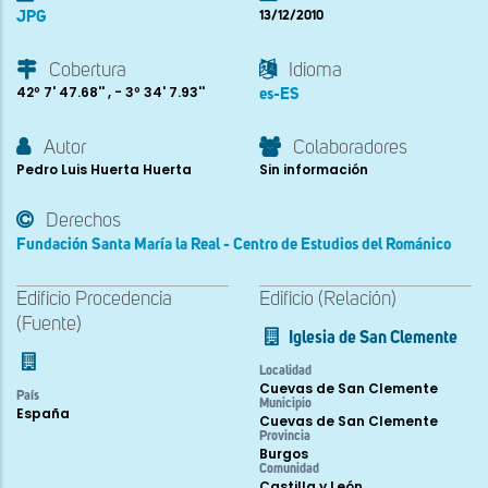
JPG
13/12/2010
Cobertura
Idioma
42º 7' 47.68'' , - 3º 34' 7.93''
es-ES
Autor
Colaboradores
Pedro Luis Huerta Huerta
Sin información
Derechos
Fundación Santa María la Real - Centro de Estudios del Románico
Edificio Procedencia
Edificio (Relación)
(Fuente)
Iglesia de San Clemente
Localidad
Cuevas de San Clemente
País
Municipio
España
Cuevas de San Clemente
Provincia
Burgos
Comunidad
Castilla y León