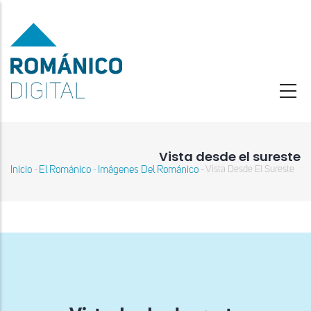
Pasar
al
contenido
principal
Vista desde el sureste
Inicio
El Románico
Imágenes Del Románico
Vista Desde El Sureste
-
-
-
Sobrescribir
enlaces
de
ayuda
a
la
navegación