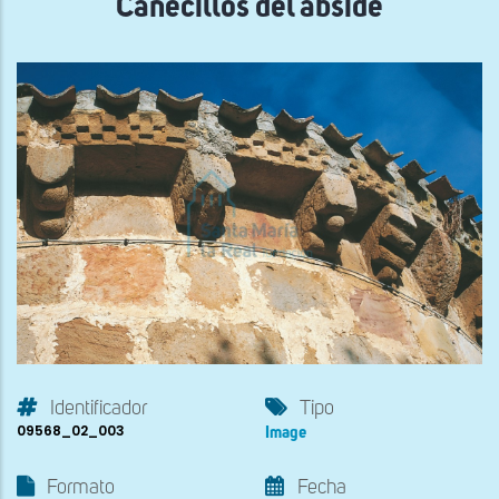
Canecillos del ábside
Identificador
Tipo
09568_02_003
Image
Formato
Fecha