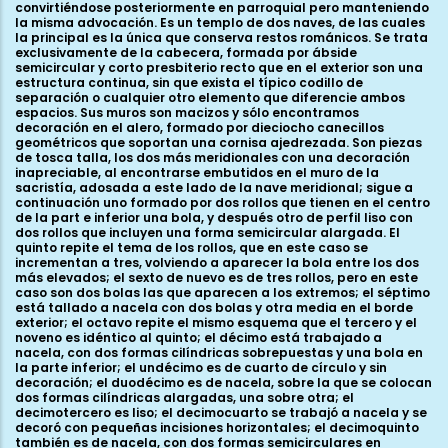
convirtiéndose posteriormente en parroquial pero manteniendo
la misma advocación. Es un templo de dos naves, de las cuales
la principal es la única que conserva restos románicos. Se trata
exclusivamente de la cabecera, formada por ábside
semicircular y corto presbiterio recto que en el exterior son una
estructura continua, sin que exista el típico codillo de
separación o cualquier otro elemento que diferencie ambos
espacios. Sus muros son macizos y sólo encontramos
decoración en el alero, formado por dieciocho canecillos
geométricos que soportan una cornisa ajedrezada. Son piezas
de tosca talla, los dos más meridionales con una decoración
inapreciable, al encontrarse embutidos en el muro de la
sacristía, adosada a este lado de la nave meridional; sigue a
continuación uno formado por dos rollos que tienen en el centro
de la part e inferior una bola, y después otro de perfil liso con
dos rollos que incluyen una forma semicircular alargada. El
quinto repite el tema de los rollos, que en este caso se
incrementan a tres, volviendo a aparecer la bola entre los dos
más elevados; el sexto de nuevo es de tres rollos, pero en este
caso son dos bolas las que aparecen a los extremos; el séptimo
está tallado a nacela con dos bolas y otra media en el borde
exterior; el octavo repite el mismo esquema que el tercero y el
noveno es idéntico al quinto; el décimo está trabajado a
nacela, con dos formas cilíndricas sobrepuestas y una bola en
la parte inferior; el undécimo es de cuarto de círculo y sin
decoración; el duodécimo es de nacela, sobre la que se colocan
dos formas cilíndricas alargadas, una sobre otra; el
decimotercero es liso; el decimocuarto se trabajó a nacela y se
decoró con pequeñas incisiones horizontales; el decimoquinto
también es de nacela, con dos formas semicirculares en