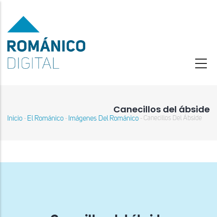
Pasar
al
contenido
principal
Canecillos del ábside
Inicio
El Románico
Imágenes Del Románico
Canecillos Del Ábside
-
-
-
Sobrescribir
enlaces
de
ayuda
a
la
navegación