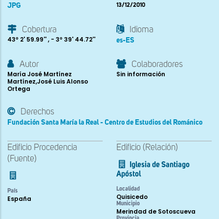
JPG
13/12/2010
Cobertura
Idioma
43º 2' 59.99'' , - 3º 39' 44.72''
es-ES
Autor
Colaboradores
María José Martínez
Sin información
Martínez,José Luis Alonso
Ortega
Derechos
Fundación Santa María la Real - Centro de Estudios del Románico
Edificio Procedencia
Edificio (Relación)
(Fuente)
Iglesia de Santiago
Apóstol
Localidad
País
Quisicedo
España
Municipio
Merindad de Sotoscueva
Provincia