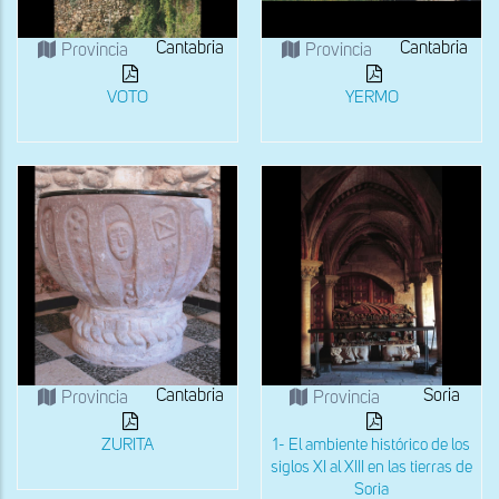
Cantabria
Cantabria
Provincia
Provincia
VOTO
YERMO
Cantabria
Soria
Provincia
Provincia
ZURITA
1- El ambiente histórico de los
siglos XI al XIII en las tierras de
Soria