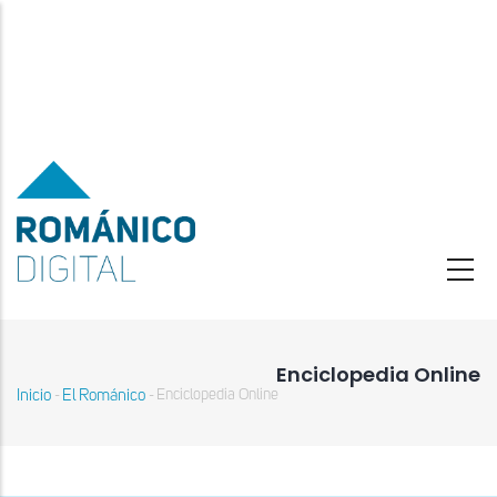
Pasar
al
contenido
principal
Enciclopedia Online
Inicio
El Románico
Enciclopedia Online
-
-
Sobrescribir
enlaces
de