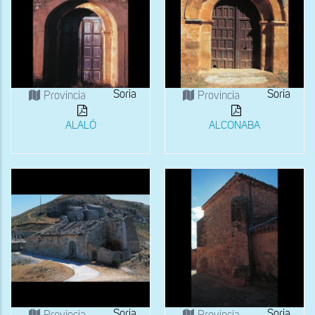
Soria
Soria
Provincia
Provincia
ALALÓ
ALCONABA
Soria
Soria