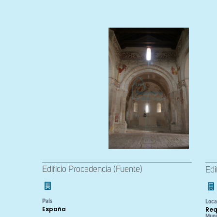
Edificio Procedencia (Fuente)
Edi
País
Loca
España
Req
Muni