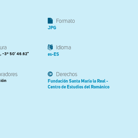
Formato
JPG
ura
Idioma
 , -3º 50' 46.62"
es-ES
oradores
Derechos
ción
Fundación Santa María la Real -
Centro de Estudios del Románico