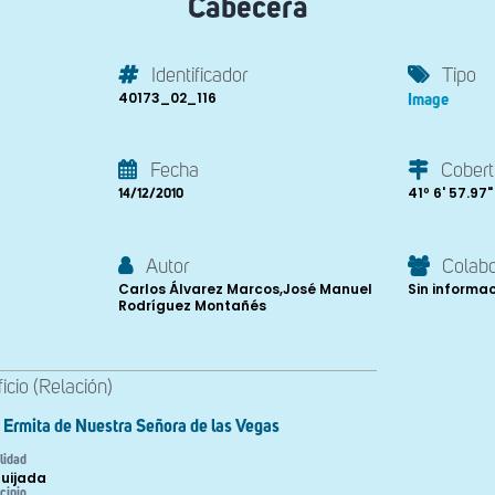
Cabecera
Identificador
Tipo
40173_02_116
Image
Fecha
Cobert
41º 6' 57.97"
14/12/2010
Autor
Colab
Carlos Álvarez Marcos,José Manuel
Sin informa
Rodríguez Montañés
ficio (Relación)
Ermita de Nuestra Señora de las Vegas
lidad
uijada
cipio