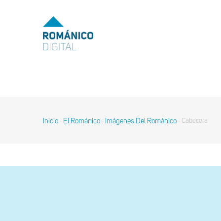
Pasar
al
MENU
TOP
contenido
principal
MAIN
NAVIGATION
Inicio
El Románico
Imágenes Del Románico
Cabecera
-
-
-
Sobrescribir
enlaces
de
ayuda
a
la
navegación