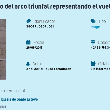
o del arco triunfal representando el vue
Identificador
Tipo
36047_0807_051
Image
Fecha
Cobert
42º 36' 54.34'
26/06/2015
Autor
Colab
Ana María Pousa Fernández
Sin informa
ficio (Relación)
Iglesia de Santo Estevo
lidad