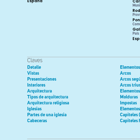
España
Car
Muni
Rod
Prov
Pon
Com
Gal
País
Es
Claves
Detalle
Elementos 
Vistas
Arcos
Presentaciones
Arcos seg
Interiores
Arcos triu
Arquitectura
Elementos
Tipos de arquitectura
Molduras
Arquitectura religiosa
Impostas
Iglesias
Elementos 
Partes de una iglesia
Capiteles 
Cabeceras
Capiteles 