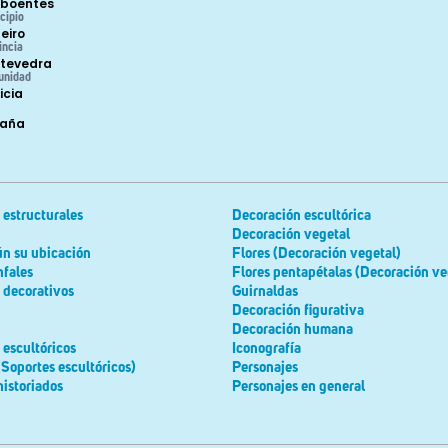
boentes
cipio
eiro
incia
tevedra
unidad
icia
paña
estructurales
Decoración escultórica
Decoración vegetal
ún su ubicación
Flores (Decoración vegetal)
nfales
Flores pentapétalas (Decoración ve
 decorativos
Guirnaldas
Decoración figurativa
Decoración humana
escultóricos
Iconografía
(Soportes escultóricos)
Personajes
historiados
Personajes en general