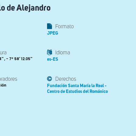
lo de Alejandro
Formato
JPEG
ura
Idioma
' , - 7º 58' 12.05''
es-ES
oradores
Derechos
ción
Fundación Santa María la Real -
Centro de Estudios del Románico