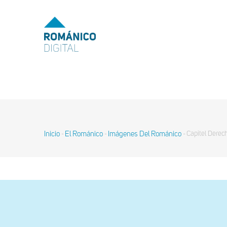
Pasar
al
MENU
TOP
contenido
principal
MAIN
NAVIGATION
Inicio
El Románico
Imágenes Del Románico
Capitel Derec
-
-
-
Sobrescribir
enlaces
de
ayuda
a
la