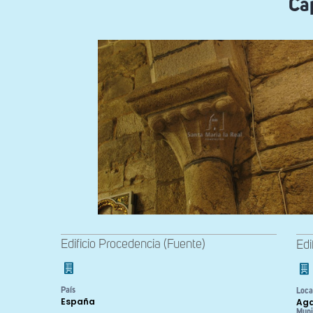
Cap
Edificio Procedencia (Fuente)
Edi
País
Loca
España
Aga
Muni