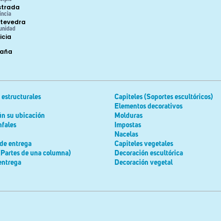
strada
incia
tevedra
unidad
icia
paña
estructurales
Capiteles (Soportes escultóricos)
Elementos decorativos
ún su ubicación
Molduras
nfales
Impostas
Nacelas
de entrega
Capiteles vegetales
(Partes de una columna)
Decoración escultórica
entrega
Decoración vegetal