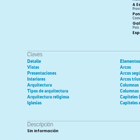
A E
Prov
Pon
Com
Gal
País
Es
Claves
Detalle
Elementos 
Vistas
Arcos
Presentaciones
Arcos seg
Interiores
Arcos triu
Arquitectura
Columnas
Tipos de arquitectura
Columnas 
Arquitectura religiosa
Capiteles 
Iglesias
Capiteles 
Descripción
Sin información