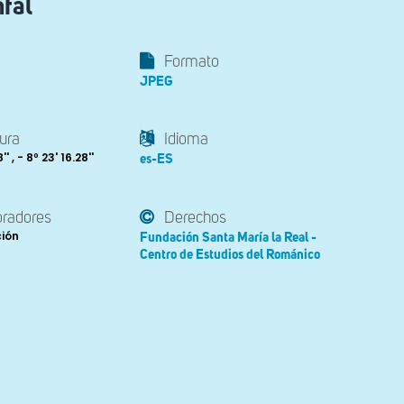
nfal
Formato
JPEG
ura
Idioma
' , - 8º 23' 16.28''
es-ES
oradores
Derechos
ción
Fundación Santa María la Real -
Centro de Estudios del Románico