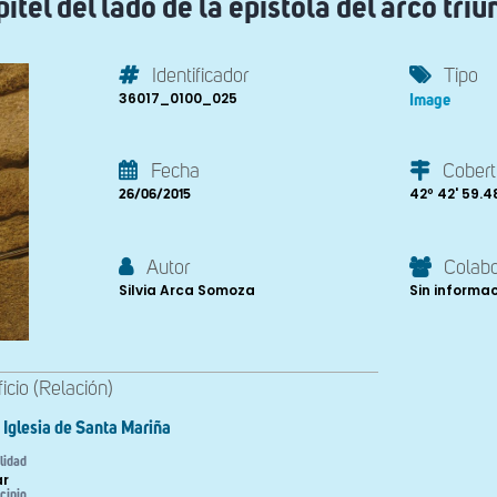
itel del lado de la epístola del arco triu
Identificador
Tipo
36017_0100_025
Image
Fecha
Cobert
42º 42' 59.48'
26/06/2015
Autor
Colab
Silvia Arca Somoza
Sin informa
ficio (Relación)
Iglesia de Santa Mariña
lidad
r
cipio