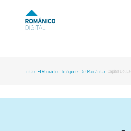
Pasar
al
MENU
TOP
contenido
principal
MAIN
NAVIGATION
Inicio
El Románico
Imágenes Del Románico
Capitel Del La
-
-
-
Sobrescribir
enlaces
de
ayuda
a
la
navegación