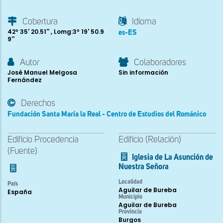
Cobertura
Idioma
42º 35' 20.51'' , Lomg:3º 19' 50.9
es-ES
9''
Autor
Colaboradores
José Manuel Melgosa
Sin información
Fernández
Derechos
Fundación Santa María la Real - Centro de Estudios del Románico
Edificio Procedencia
Edificio (Relación)
(Fuente)
Iglesia de La Asunción de
Nuestra Señora
Localidad
País
Aguilar de Bureba
España
Municipio
Aguilar de Bureba
Provincia
Burgos