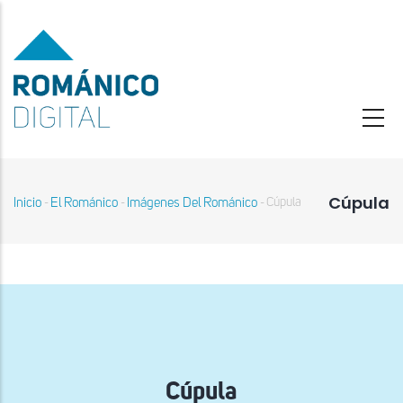
Pasar
al
contenido
principal
Cúpula
Inicio
El Románico
Imágenes Del Románico
Cúpula
-
-
-
Sobrescribir
enlaces
de
ayuda
a
la
navegación
Cúpula