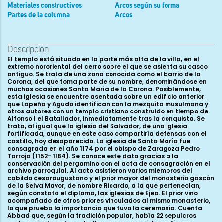
Materiales constructivos
Arcos según su forma
Partes de la columna
Arcos
Descripción
El templo está situado en la parte más alta de la villa, en el extremo nororiental del cerro sobre el que se asienta su casco antiguo. Se trata de una zona conocida como el barrio de la Corona, del que toma parte de su nombre, denominándose en muchas ocasiones Santa María de la Corona. Posiblemente, esta iglesia se encuentre asentada sobre un edificio anterior que Lapeña y Agudo identifican con la mezquita musulmana y otros autores con un templo cristiano construido en tiempo de Alfonso I el Batallador, inmediatamente tras la conquista. Se trata, al igual que la iglesia del Salvador, de una iglesia fortificada, aunque en este caso compartiría defensas con el castillo, hoy desaparecido. La iglesia de Santa María fue consagrada en el año 1174 por el obispo de Zaragoza Pedro Tarroja (1152- 1184). Se conoce este dato gracias a la conservación del pergamino con el acta de consagración en el archivo parroquial. Al acto asistieron varios miembros del cabildo cesaraugustano y el prior mayor del monasterio gascón de la Selva Mayor, de nombre Ricardo, a la que pertenecían, según constata el diploma, las iglesias de Ejea. El prior vino acompañado de otros priores vinculados al mismo monasterio, lo que prueba la importancia que tuvo la ceremonia. Cuenta Abbad que, según la tradición popular, había 22 sepulcros pertenecientes a los caballeros que conquistaron Ejea en tiempo de Alfonso I el Batallador, en la necrópolis yuxtapuesta a la iglesia. Según el mismo autor, otros 16 se encontraban en el cementerio de la otra iglesia románica de la villa, la del Salvador. La iglesia de Santa María fue declarada Bien de Interés Cultural, en la categoría de Monumento, por el Gobierno de Aragón, según el decreto 3455/1983, de 7 de diciembre. Algunas modificaciones realizadas en momentos posteriores al de su fábrica inicial transformaron levemente la fisonomía del edificio. En el siglo XVI se le agregó una capilla en la cabecera, en el lado meridional, cuadrada y cubierta con bóveda de crucería, que actualmente recibe la función de sacristía. Los cuerpos superiores de la torre del ángulo suroeste fueron añadidos en la segunda mitad del siglo XVII. La fachada de los pies es fruto de una intervención a comienzos del siglo XVIII, siguiendo esquemas barrocos. El conjunto fue restaurado entre 1971 y 1979 ya que su estado amenazaba ruina y se encontraba cerrada al público. Tras unas obras recientes de acondicionamiento en la plaza de Santa María, salieron a la luz unos arcos apuntados correspondientes al siglo XIV. Todo indica que pertenecen a la base del camino de ronda que existió durante mucho tiempo alrededor del ábside de la iglesia, que formaba parte del castillo. Finalmente, en el año 1996 se restauró la torre. Su planta presenta un esquema rectangular, de nave única dividida en cinco tramos, rematada en ábside poligonal de cinco paños orientado al Este. Presenta varias capillas laterales entre los contrafuertes, excavadas en los propios muros románicos a modo de arcosolios, tiene coro en alto añadido en el tramo de los pies y una torre en el ángulo suroccidental. El templo alcanza una longitud de 37,70 m y una anchura de 8,95 m. Se accede al interior mediante dos puertas, una de líneas barrocas ubicada a los pies de la iglesia y otra románica, en el segundo tramo del muro sur. De los ventanales originales que abrían en cada paño del ábside tan sólo queda uno visible al interior, el del lado norte, ya que los tres más centrales quedan ocultos por el retablo, y el del lado sur fue eliminado al abrir en esta zona una capilla. Todos son aspillerados al exterior y con un fuerte derrame hacia el interior. Una moldura horizontal abocelada marca su línea de colocación y otra en curva enmarca los arcos formados por el abocinamiento y enlaza con los cimacios, que se adornan en su parte superior con dientes de sierra. En el registro superior del muro de los pies abren otros dos vanos de iluminación realizados en el mismo momento que la portada barroca. El edificio está construido enteramente en piedra sillar perfectamente trabajada, distribuida en hiladas bastante regulares de unos 30 cm de grosor. Existen en todos sus muros exteriores bastantes marcas de cantero, entre las que encontramos diversas flechas, triángulos y formas en X, L y A entrelazadas. La nave está cubierta por una bóveda de cañón apuntado, reforzada por arcos fajones que apean sobre triples columnas adosadas a pilastras. El ábside poligonal se cubre con una bóveda de horno reforzada por cuatro nervios de triple baquetón que convergen en el arco de embocadura y descansan en las columnas de los ángulos de cada paño. Estas columnas cuentan con capiteles muy sencillos, ornamentados con esquematización de formas vegetales digitadas, en ocasiones con volutas en su parte alta y adelgazamiento liso en la inferior. Se trata de un esquema ornamental que hace evolucionar motivos propios del pleno románico. Bajo ellos, los muros acogen dobles arcadas ciegas que continuarían en, al menos, el siguiente tramo de la nave, a juzgar por los fragmentos de capiteles que han permanecido a pesar del vaciado de los muros, necesario para abrir las capillas laterales. Abundan las piezas talladas rehechas durante las restauraciones del siglo xx. El arco de acceso a la cabecera tiene una configuración diferente a la de los fajones, al apear sobre columnas dobles adosadas directamente al muro, sin pilastras, sobre las que se dispone el arco, con una moldura cóncava en su lado oeste y con dos baquetones imitando los de los nervios de la bóveda del ábside en la cara oriental. El resto de fajones de la nave son triples y también presentan la peculiar moldura cóncava en sus aristas. En la parte superior del alzado exterior, todo el perímetro de la iglesia cuenta con una estructura defensiva compuesta por un antepecho pétreo, en el que abren saeteras, por encima del nivel de las cubiertas. A esto hay que añadir el remate con almenas en la zona del ábside y el lado norte, al contrario que en el lado sur, en donde se han debido de perder o no consideraron necesario colocarlas por dar al interior del recinto fortificado. Bajo las almenas se dispone una cornisa baquetonada, sustentada por modillones de rollos con diversa decoración geométrica en algunos casos y lisos en otros. Los muros exteriores están interrumpidos por potentes contrafuertes, coincidentes con las pilastras interiores, interrumpidos por una imposta colocada a media altura, que queda por encima de los vanos del ábside y rodea el edificio hasta las dos portadas. Por debajo de ella, al nivel del suelo de la iglesia, se dispone otra imposta con decoración en zigzag a lo largo de la cabecera. En los muros del ábside se aprecian todavía restos de los mechinales que servían para sustentar el camino de ronda que debía de rodear la cabecera de la iglesia, encarando el desnivel de la vertiente oriental del terreno. El alzado interior transmite la impresión de conservar el aspecto originario de la primitiva iglesia románica, salvo por algunas portadas que se añadieron a las capillas y el retablo mayor que oculta parte del ábside. Los capiteles de las columnas de la nave no presentan decoración, al contrario que los cimacios, que muestran diversos motivos a base de roleos y estilizaciones vegetales. Por encima de ellos, una línea de impostas separa los muros y el arranque de las bóvedas; es la prolongación de la que hemos descrito en el perímetro absidal coronando la parte alta de sus ventanas. En algunos momentos se adivina en ella una decoración en zigzag, aunque la mayor parte de su superficie es lisa. La portada sur, abierta en el segundo tramo de la nave, era el acceso original del templo. Se encuentra cobijada bajo un pequeño tejaroz, aunque debía de existir un pórtico anteriormente que, según Abbad, era posterior a la fábrica románica. Mide, desde el exterior de los contrafuertes laterales, un total de 9 m. La luz del arco externo es de 5,29 m, y la del vano de acceso de 1,90 m. Se configura por medio de cuatro arquivoltas de medio punto: la interna con un baquetón enmarcado por chaflanes recorridos por una cinta en zigzag; la siguiente con tres boceles también en zigzag; la tercera con dovelas decoradas con boceles en aspa que al juntarse diseñan rombos; y la externa lisa. Las arquivoltas apean sobre cuatro columnas de fuste cilíndrico a cada lado, entre las cuales se disponen otras columnillas de menor diámetro labradas en las esquinas de los sillares. Las columnas principales tienen fuste monolítico y presentan diversa decoración. Comenzando por la externa del lado oeste encontramos una pieza muy deteriorada, aunque aún son visibles dos estrías verticales que recorren su fuste; la siguiente hacia el interior presenta un baquetonado helicoidal muy efectista; en la tercera se combinan cintas entrelazadas diseñando rombos alternativamente mayores y menores que se completan con motivos vegetales en forma de vainas; la interior de este lado está repleta de pequeñas circunferencias con decoración a base de puntos y aspas. En el lado oriental, de exterior a interior, podemos contemplar una decoración a base de cintas en losange entrelazadas con roleos en la primera; en la segunda se dispone un motivo parecido al anterior pero más sencillo puesto que las hojas brotan de las propias cintas zigzagueantes; la tercera presenta otro fuste torso pero no con baquetones sino con listeles que alternan distintas fórmulas geométricas en superficie (cintas en zigzag, losangeados, semicírculos, etc.) y la interna es completamente lisa. Todas ellas tienen capiteles en un estado bastante deteriorado. Siguiendo el mismo orden, el capitel externo del lado occidental presenta una decoración a base de palmetas estilizadas inscritas en tallos y contrapuestas arriba y abajo; el siguiente está dividido en tres bandas lisas horizontales; el tercero vuelve a tener palmetas inscritas combinadas con hojas; y el cuarto presenta una decoración similar al anterior, salvo por estar di