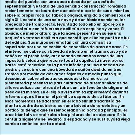
medio del pueblo, con una casa adosada en su costado
septentrional. Se trata de una sencilla construcción románica -
recientemente restaurada- que asienta parte de sus cimientos
sobre la propia roca. La fábrica original, erigida a comienzos del
siglo XIII, consta de una sola nave y de un ábside semicircular
precedido de tramo recto, levantado todo ello en aparejo de
mampostería con refuerzos de sillería en esquinas y vanos. El
ábside, de menor altura que la nave, presenta en su eje una
pequeña ventana aspillera que constituye el único punto de luz
del edificio. Sus muros se rematan con una cornisa lisa
soportada por una colección de canecillos de proa de nave. En
el interior se cubre con bóveda de horno en el tramo curvo y de
cañón en el presbiterio, arr ancando en ambos casos de una
imposta biselada que recorre toda la capilla. La nave, por su
parte, está recorrida en la parte inferior por una bancada de
piedra y se cubre con una bóveda de cañón dividida en tres
tramos por medio de dos arcos fajones de medio punto que
descansan sobre pilastras adosadas a los muros. La
plementería presenta la particularidad de alternar hiladas de
sillares calizos con otros de toba con la intención de aligerar el
peso de la misma. En el siglo XVI la ermita experimentó algunas
reformas que alteraron el primitivo aspecto de su fábrica. En
esos momentos se adosaron en el lado sur una sacristía de
planta cuadrada cubierta con una bóveda de terceletes y un
pórtico, al tiempo que se remodelaban la portada principal, el
arco triunfal y se realizaban las pinturas de la cabecera. En la
centuria siguiente se levantó la espadaña y se sustituyó la vieja
cornisa románica por la actual.