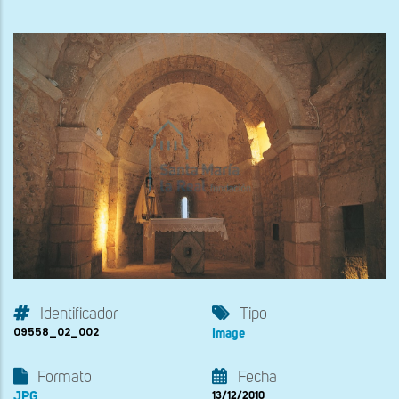
Identificador
Tipo
09558_02_002
Image
Formato
Fecha
JPG
13/12/2010