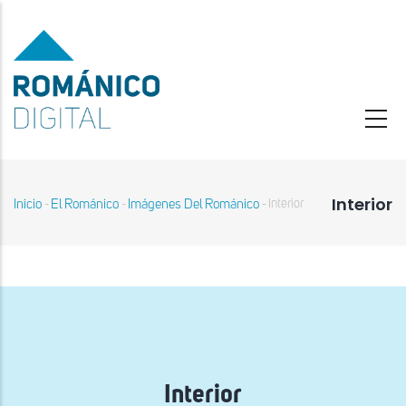
Pasar
al
contenido
principal
Interior
Inicio
El Románico
Imágenes Del Románico
Interior
-
-
-
Sobrescribir
enlaces
de
ayuda
a
la
navegación
Interior