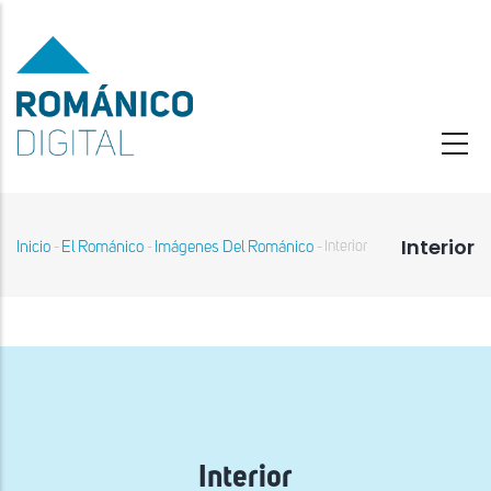
Pasar
al
contenido
principal
Interior
Inicio
El Románico
Imágenes Del Románico
Interior
-
-
-
Sobrescribir
enlaces
de
ayuda
a
la
navegación
Interior