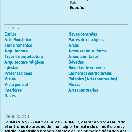
País
España
Claves
Estilos
Naves centrales
Arte Románico
Partes de una iglesia
Tardo románico
Arcos
Arquitectura
Arcos según su forma
Tipos de arquitectura
Arcos apuntados
Arquitectura religiosa
Bóvedas
Iglesias
Bóvedas de crucería
Presentaciones
Elementos estructurales
Vistas
Retablos (Artes suntuarias)
Vista general
Piezas
Interiores
Artes suntuarias
Naves
Descripción
LA IGLESIA SE ERIGIÓ AL SUR DEL PUEBLO, cerrando por este lado
el entramado urbano del municipio. Se trata de un edificio muy
tardío, construido probablemente en las primeras décadas del