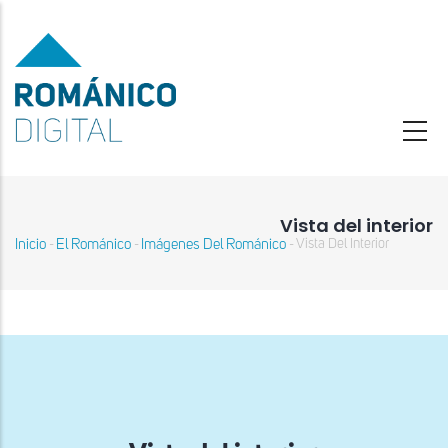
Pasar
al
contenido
principal
Vista del interior
Inicio
El Románico
Imágenes Del Románico
Vista Del Interior
-
-
-
Sobrescribir
enlaces
de
ayuda
a
la
navegación