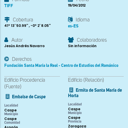
TIFF
19/04/2012
Cobertura
Idioma
41º 13' 50.99'' , -0º 2' 8.05''
es-ES
Autor
Colaboradores
Jesús Andrés Navarro
Sin información
Derechos
Fundación Santa María la Real - Centro de Estudios del Románico
Edificio Procedencia
Edificio (Relación)
(Fuente)
Ermita de Santa María de
Horta
Embalse de Caspe
Localidad
Localidad
Caspe
Caspe
Municipio
Municipio
Caspe
Caspe
Provincia
Comunidad
Zaragoza
Aragón