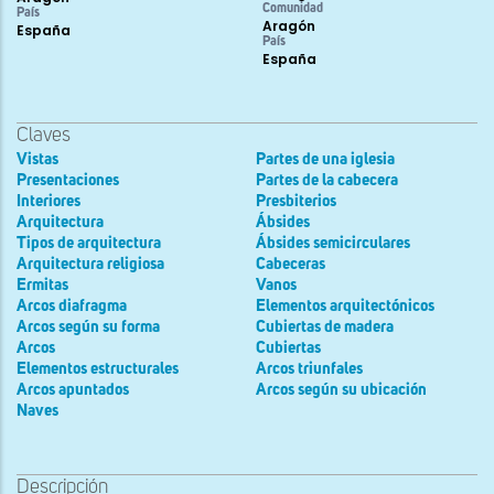
Comunidad
País
Aragón
España
País
España
Claves
Vistas
Partes de una iglesia
Presentaciones
Partes de la cabecera
Interiores
Presbiterios
Arquitectura
Ábsides
Tipos de arquitectura
Ábsides semicirculares
Arquitectura religiosa
Cabeceras
Ermitas
Vanos
Arcos diafragma
Elementos arquitectónicos
Arcos según su forma
Cubiertas de madera
Arcos
Cubiertas
Elementos estructurales
Arcos triunfales
Arcos apuntados
Arcos según su ubicación
Naves
Descripción