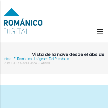
Pasar
al
contenido
principal
Vista de la nave desde el ábside
Inicio
El Románico
Imágenes Del Románico
-
-
-
Sobrescribir
Vista De La Nave Desde El Ábside
enlaces
de
ayuda
a
la
navegación