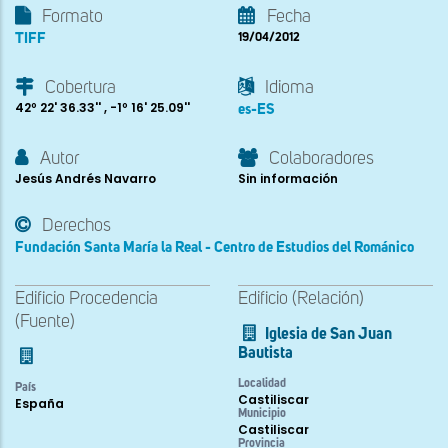
Formato
Fecha
TIFF
19/04/2012
Cobertura
Idioma
42º 22' 36.33'' , -1º 16' 25.09''
es-ES
Autor
Colaboradores
Jesús Andrés Navarro
Sin información
Derechos
Fundación Santa María la Real - Centro de Estudios del Románico
Edificio Procedencia
Edificio (Relación)
(Fuente)
Iglesia de San Juan
Bautista
Localidad
País
Castiliscar
España
Municipio
Castiliscar
Provincia