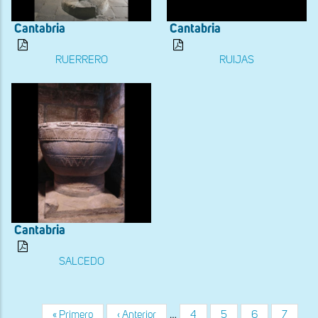
Cantabria
Cantabria
RUERRERO
RUIJAS
Cantabria
SALCEDO
Primera
« Primero
Página
‹ Anterior
…
Página
4
Página
5
Página
6
Página
7