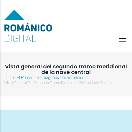
Pasar
al
contenido
principal
Vista general del segundo tramo meridional
de la nave central
Inicio
El Románico
Imágenes Del Románico
-
-
-
Sobrescribir
Vista General Del Segundo Tramo Meridional De La Nave Central
enlaces
de
ayuda
a
la