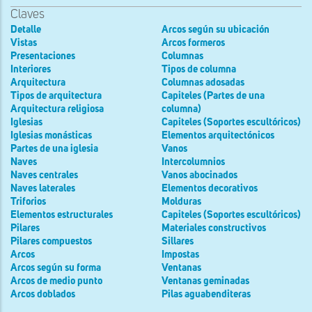
Claves
Detalle
Arcos según su ubicación
Vistas
Arcos formeros
Presentaciones
Columnas
Interiores
Tipos de columna
Arquitectura
Columnas adosadas
Tipos de arquitectura
Capiteles (Partes de una
Arquitectura religiosa
columna)
Iglesias
Capiteles (Soportes escultóricos)
Iglesias monásticas
Elementos arquitectónicos
Partes de una iglesia
Vanos
Naves
Intercolumnios
Naves centrales
Vanos abocinados
Naves laterales
Elementos decorativos
Triforios
Molduras
Elementos estructurales
Capiteles (Soportes escultóricos)
Pilares
Materiales constructivos
Pilares compuestos
Sillares
Arcos
Impostas
Arcos según su forma
Ventanas
Arcos de medio punto
Ventanas geminadas
Arcos doblados
Pilas aguabenditeras