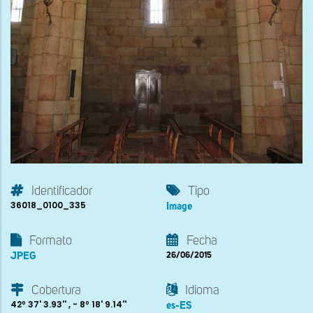
Identificador
Tipo
36018_0100_335
Image
Formato
Fecha
JPEG
26/06/2015
Cobertura
Idioma
42º 37' 3.93'' , - 8º 18' 9.14''
es-ES