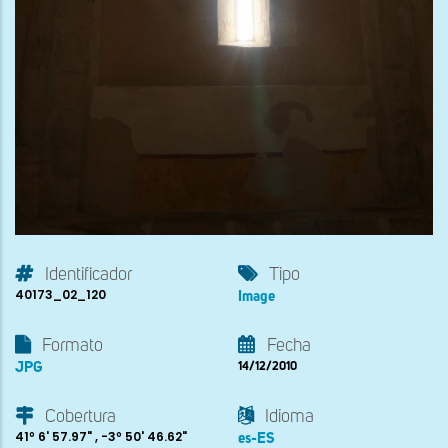
Identificador
Tipo
40173_02_120
Image
Formato
Fecha
JPG
14/12/2010
Cobertura
Idioma
41º 6' 57.97" , -3º 50' 46.62"
es-ES