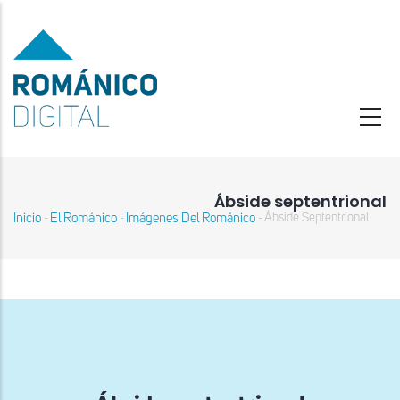
Pasar
al
contenido
principal
Ábside septentrional
Inicio
El Románico
Imágenes Del Románico
Ábside Septentrional
-
-
-
Sobrescribir
enlaces
de
ayuda
a
la
navegación