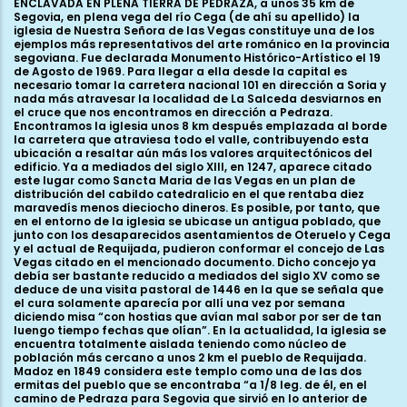
ENCLAVADA EN PLENA TIERRA DE PEDRAZA, a unos 35 km de Segovia, en plena vega del río Cega (de ahí su apellido) la iglesia de Nuestra Señora de las Vegas constituye una de los ejemplos más representativos del arte románico en la provincia segoviana. Fue declarada Monumento Histórico-Artístico el 19 de Agosto de 1969. Para llegar a ella desde la capital es necesario tomar la carretera nacional 101 en dirección a Soria y nada más atravesar la localidad de La Salceda desviarnos en el cruce que nos encontramos en dirección a Pedraza. Encontramos la iglesia unos 8 km después emplazada al borde la carretera que atraviesa todo el valle, contribuyendo esta ubicación a resaltar aún más los valores arquitectónicos del edificio. Ya a mediados del siglo XIII, en 1247, aparece citado este lugar como Sancta Maria de las Vegas en un plan de distribución del cabildo catedralicio en el que rentaba diez maravedís menos dieciocho dineros. Es posible, por tanto, que en el entorno de la iglesia se ubicase un antigua poblado, que junto con los desaparecidos asentamientos de Oteruelo y Cega y el actual de Requijada, pudieron conformar el concejo de Las Vegas citado en el mencionado documento. Dicho concejo ya debía ser bastante reducido a mediados del siglo XV como se deduce de una visita pastoral de 1446 en la que se señala que el cura solamente aparecía por allí una vez por semana diciendo misa “con hostias que avían mal sabor por ser de tan luengo tiempo fechas que olían”. En la actualidad, la iglesia se encuentra totalmente aislada teniendo como núcleo de población más cercano a unos 2 km el pueblo de Requijada. Madoz en 1849 considera este templo como una de las dos ermitas del pueblo que se encontraba “a 1/8 leg. de él, en el camino de Pedraza para Segovia que sirvió en lo anterior de parroquia y en ella se celebra el día 8 de setiembre función y romería”. En 1812 la iglesia se convirtió en un anejo de la parroquia de Arahuetes y civilmente Requijada pasó a formar parte del Ayuntamiento de Santiuste de Pedraza en 1847. Destacar también el cariño y la importancia que esta iglesia tiene para los habitantes de la zona ya que albergaba la imagen románica de la patrona de la tierra de Pedraza, la Virgen de las Vegas, actualmente custodiada en el templo parroquial de Requijada. Exteriormente nos encontramos ante un edificio de dimensiones considerables con tres naves con sus correspondientes ábsides, aunque los dos laterales presentan un testero recto y sobre uno de ellos, concretamente el septentrional, se alza la torre campanario de la iglesia. La iglesia cuenta también con un pórtico adosado al costado de la nave meridional. El material constructivo empleado permanece oculto en su mayor parte bajo una capa de enfoscado de color blanquecino aunque es posible presuponer que el cuerpo de la iglesia incluida la cabecera está realizada en mampostería reforzada por sillares en esquinas, ventanas y cornisa; no así el pórtico, erigido con posterioridad a la iglesia que se encuentra construido íntegramente con sillería. La cabecera de la iglesia presenta un esquema muy sencillo en cuanto a la decoración se refiere, solamente alterada por la presencia de las ventanas que iluminan el interior; el ábside principal es ligeramente más elevado que su adosado ábside sur y su tambor liso y oculto bajo capas de cal, únicamente está animado por tres pequeñas ventanas saeteras con un ligero abocinamiento interior construidas con sillería y ubicadas en cada uno de los laterales y en la parte central. La cornisa que sustenta el tejado tiene un perfil biselado y canecillos todos ellos de tipo caveto. El ábside sur, igualmente liso y enfoscado, tiene en centro una pequeña ventana de tipo saetera abocinada al interior, configurada mediante un pequeño arco de medio punto y dos pequeñas arquivoltas, la interna sobre minúsculos capiteles sin decoración y la externa recogida por jambas prismáticas y cimacios de nacela. La ventana queda protegida por una chambrana configurada sucesivamente por un fino bocel, una moldura de mediacaña y un listel. La cornisa y canecillos que rodean el perímetro de este ábside no presentan ninguna diferencia con los del ábside principal. Finalmente, el ábside más septentrional se encuentra enfoscado como los dos anteriores aunque aquí se pueden percibir en las esquinas unas líneas blancas que imitan un despiece de sillería. La ventana de la parte central, saetera con abocinamiento interno, está formada por un arquito de medio punto con intradós abocelado que descansa en estilizadas columnas de fustes monolíticos que llevan pequeños capiteles con hojas que vuelven sus puntas en espiral formando diminutos crochets; entre las hojas se tallan en cada cesta pequeñas cabecitas humanas. El arco se rodea por una arquivolta conformada por tres filas de boceles partidos o en zigzag decoración que, aunque aquí se utilice en una ventana, podemos verla en portadas y pórticos de iglesias de la provincia como San Pedro de Gaíllos, Castroserna de Arriba, El Arenal de Orejana, Cascajares, Muñoveros, Sotosalbos, o la ermita de la Virgen de las Nieves de Rebollo por citar sólo algunos ejemplos. Hemos apuntado con anterioridad cómo la torre de la iglesia se encuentra construida sobre el ábside norte de la misma, hecho éste que se repite en otras iglesias de la tierra de Pedraza, casos de Aldealengua de Pedraza o Arcones, pero también en iglesias de la capital como San Quirce o San Andrés; en el caso de Las Vegas el acceso original al primer piso de la torre se encuentra en la cara sur constituido por una pequeña puerta con forma de arco de medio punto que todavía se conserva a la cual se accedía por una escalera colocada en el espacio existente entre el ábside principal y el ábside norte. La existencia de este espacio entre las capillas viene motivado por el esviaje del ábside septentrional respecto a la línea recta que marca el muro de la nave norte. Es decir, creemos que en el momento de erección de la capilla norte los constructores románicos eligen desviar el ábside respecto al eje de la nave para poder colocar una escalera a la cual se tiene acceso desde el interior de la iglesia. Actualmente, esta escalera ha desaparecido colocándose en su lugar una escalera de metal, pero todavía es posible ver en el lateral sur de la torre los riñones de la bóveda de piedra que cubría la primitiva escalera de subida a la torre. En cuanto al último cuerpo de la torre que alberga las troneras, dos en cada lado, se tiene documentada su fecha de reedificación realizada entre 1756 y 1758. Continuando el recorrido por el exterior del templo, nos encontramos en el último tramo del muro norte con una pequeña puerta románica de sillería con un arco de medio punto conformado por dovelas lisas y sin decoración que apoya en jambas prismáticas con las esquinas matadas por un bocel, cimacios de nacela y una chambrana que rodea al arco con tres filas de billetes. Junto a ella se descubrió en las obras de restauración de la iglesia un arco de ladrillo también con forma de medio punto; el tamaño y forma de estos ladrillos junto con la existencia de otros restos romanos en el entorno cercano de la iglesia nos hacen elucubrar sobre la presencia de este arco en la iglesia románica como una pervivencia de una anterior construcción, probablemente una villa romana o una basílica paleocristiana. Y es que en las excavaciones arqueológicas efectuadas en el edificio en los años setenta del siglo pasado apareció bajo la iglesia no sólo una interesante necrópolis medieval con restos datables entre los siglos IX al XIV sino que también se comprobó la existencia de construcciones tardoromanas, concretamente una piscina bautismal de inmersión, hoy visible en la esquina suroccidental de la nave sur de la iglesia, y un mausoleo con restos de mosaico en el pórtico justo debajo de la entrada principal. Almagro Gorbea y Caballero Zoreda concluyen que estas dos construcciones de carácter religiosofunerario formarían parte de una villa latifundista perteneciente al Bajo Imperio datable aproximadamente en el siglo V d. C. Estos dos historiadores observaron también durante las excavaciones restos de cimentación que les llevan a pensar en la existencia de una basílica presidiendo todo el conjunto. Es necesario, por tanto, apuntar aquí como la sacralización del solar en el que se asienta la ermita de Nuestra Señora de las Vegas se ha mantenido al menos desde época romana. Al contrario de lo que ocurre en otras iglesias segovianas en las que el espacio del pórtico se extiende por los costados meridional y occidental del edificio, en el caso de Las Vegas, el pórtico solamente se encuentra adosado al lateral sur incluyendo, eso sí, en su longitud total la nave y el ábside; está formado por siete arcos de medio punto recogidos por columnas pareadas que apoyan en un banco corrido con las esquinas matadas por un fino bocel. El tejado del pórtico está sujetado por varios canecillos entre los que se conservan algunos figurados con la representación de rostros humanos, cabezas de felinos, aves, serpientes, etc... Dos son las entradas que se conservan ubicadas en los laterales sur y este, caracterizadas fundamentalmente por su sencillez: la principal está conformada por un arco de medio punto doblado recogido por jamas prismáticas lisas y trasdosado por una chambrana con perfil de media caña y listel. En los cimacios se conserva una decoración a base de estrellas de cuatro puntas inscritas en un doble círculo formado por un entrelazo vegetal. La entrada ubicado en el lado este del pórtico, bastante deteriorada, tiene también un arco de medio punto de doble rosca completado por chambrana y cimacio de nacela. Como ya hemos apuntado, son siete los arcos que conforman esta estancia todos ellos de formato muy similar apoyados en dobles columnas coronadas por interesantes capiteles. Comenzando la descripción de este a oeste, nos encontramos primero con una escena mitológica tallándose en las caras estrechas de la c