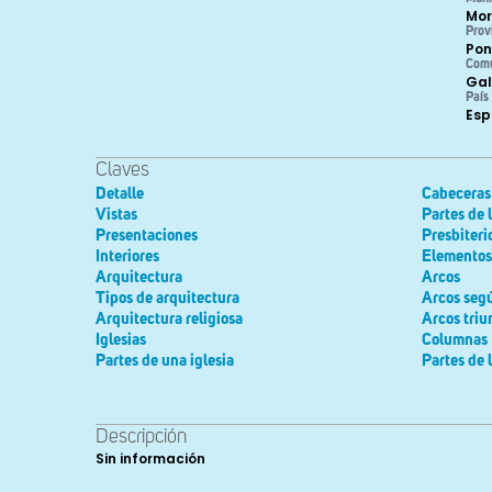
Mo
Prov
Pon
Com
Gal
País
Es
Claves
Detalle
Cabeceras
Vistas
Partes de 
Presentaciones
Presbiteri
Interiores
Elementos 
Arquitectura
Arcos
Tipos de arquitectura
Arcos seg
Arquitectura religiosa
Arcos triu
Iglesias
Columnas
Partes de una iglesia
Partes de 
Descripción
Sin información