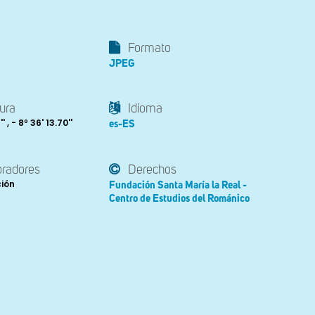
Formato
JPEG
ura
Idioma
' , - 8º 36' 13.70''
es-ES
oradores
Derechos
ción
Fundación Santa María la Real -
Centro de Estudios del Románico