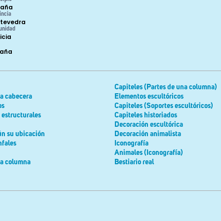
raña
incia
tevedra
unidad
icia
paña
Capiteles (Partes de una columna)
la cabecera
Elementos escultóricos
os
Capiteles (Soportes escultóricos)
estructurales
Capiteles historiados
Decoración escultórica
ún su ubicación
Decoración animalista
nfales
Iconografía
Animales (Iconografía)
la columna
Bestiario real