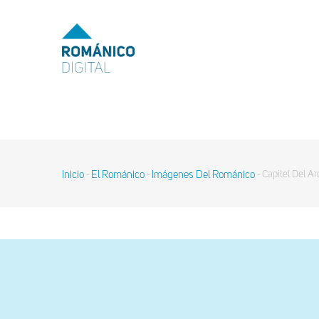
Pasar
al
MENU
TOP
contenido
principal
MAIN
NAVIGATION
Inicio
El Románico
Imágenes Del Románico
Capitel Del Ar
-
-
-
Sobrescribir
enlaces
de
ayuda
a
la
navegación