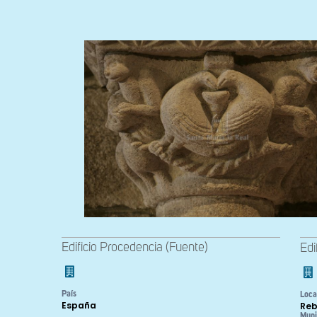
Edificio Procedencia (Fuente)
Edi
País
Loca
España
Re
Muni