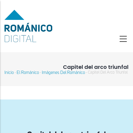
Pasar
al
contenido
principal
Capitel del arco triunfal
Inicio
El Románico
Imágenes Del Románico
Capitel Del Arco Triunfal
-
-
-
Sobrescribir
enlaces
de
ayuda
a
la
navegación