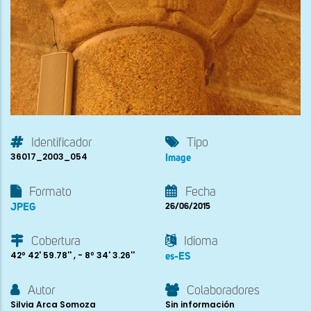
Identificador
Tipo
36017_2003_054
Image
Formato
Fecha
JPEG
26/06/2015
Cobertura
Idioma
42º 42' 59.78'' , - 8º 34' 3.26''
es-ES
Autor
Colaboradores
Silvia Arca Somoza
Sin información