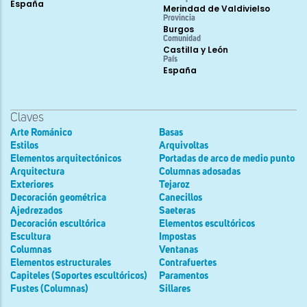
España
Merindad de Valdivielso
Provincia
Burgos
Comunidad
Castilla y León
País
España
Claves
Arte Románico
Basas
Estilos
Arquivoltas
Elementos arquitectónicos
Portadas de arco de medio punto
Arquitectura
Columnas adosadas
Exteriores
Tejaroz
Decoración geométrica
Canecillos
Ajedrezados
Saeteras
Decoración escultórica
Elementos escultóricos
Escultura
Impostas
Columnas
Ventanas
Elementos estructurales
Contrafuertes
Capiteles (Soportes escultóricos)
Paramentos
Fustes (Columnas)
Sillares