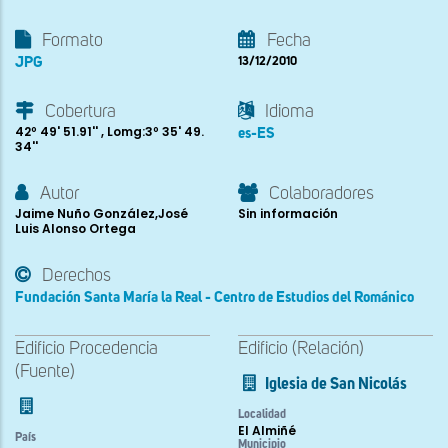
Formato
Fecha
JPG
13/12/2010
Cobertura
Idioma
42º 49' 51.91'' , Lomg:3º 35' 49.
es-ES
34''
Autor
Colaboradores
Jaime Nuño González,José
Sin información
Luis Alonso Ortega
Derechos
Fundación Santa María la Real - Centro de Estudios del Románico
Edificio Procedencia
Edificio (Relación)
(Fuente)
Iglesia de San Nicolás
Localidad
El Almiñé
País
Municipio