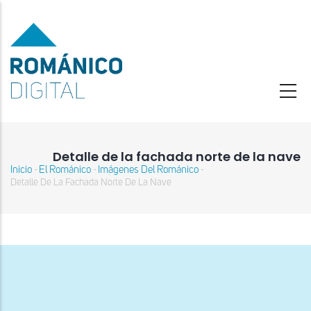
Pasar
al
contenido
principal
Detalle de la fachada norte de la nave
Inicio
El Románico
Imágenes Del Románico
-
-
-
Sobrescribir
Detalle De La Fachada Norte De La Nave
enlaces
de
ayuda
a
la
navegación