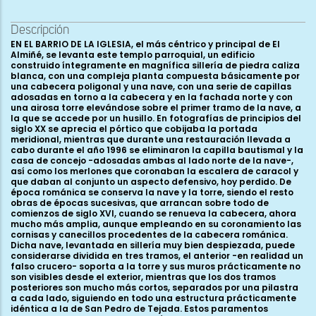
Descripción
EN EL BARRIO DE LA IGLESIA, el más céntrico y principal de El Almiñé, se levanta este templo parroquial, un edificio construido íntegramente en magnífica sillería de piedra caliza blanca, con una compleja planta compuesta básicamente por una cabecera poligonal y una nave, con una serie de capillas adosadas en torno a la cabecera y en la fachada norte y con una airosa torre elevándose sobre el primer tramo de la nave, a la que se accede por un husillo. En fotografías de principios del siglo XX se aprecia el pórtico que cobijaba la portada meridional, mientras que durante una restauración llevada a cabo durante el año 1996 se eliminaron la capilla bautismal y la casa de concejo -adosadas ambas al lado norte de la nave-, así como los merlones que coronaban la escalera de caracol y que daban al conjunto un aspecto defensivo, hoy perdido. De época románica se conserva la nave y la torre, siendo el resto obras de épocas sucesivas, que arrancan sobre todo de comienzos de siglo XVI, cuando se renueva la cabecera, ahora mucho más amplia, aunque empleando en su coronamiento las cornisas y canecillos procedentes de la cabecera románica. Dicha nave, levantada en sillería muy bien despiezada, puede considerarse dividida en tres tramos, el anterior -en realidad un falso crucero- soporta a la torre y sus muros prácticamente no son visibles desde el exterior, mientras que los dos tramos posteriores son mucho más cortos, separados por una pilastra a cada lado, siguiendo en todo una estructura prácticamente idéntica a la de San Pedro de Tejada. Estos paramentos arrancan de un corto y somero zócalo rematado en bocel, con los estrechos paños entre pilastras recorridos a media altura por una imposta ajedrezada de la que parten tres ventanales, dos en el lado sur y uno en el norte. Los tres ventanales siguen el mismo esquema: saetera rectangular enmarcada en arco doblado de medio punto, con la rosca exterior lisa, trasdosada por chambrana ajedrezada y con la interior formada por arco moldurado a base de bocel y caveto cargado con puntas de clavo, descansando sobre columnillas y acogiendo un pequeño tímpano. La ventana que se halla en el tramo oriental de la fachada sur fue destruida en buena parte cuando hacia el siglo XVIII se abrió la actual portada, pero la más occidental conserva su estructura completa, con las columnillas de basas áticas y capiteles de anchas hojas lisas rematadas en rollos o bolas y en el ábaco pequeños escudetes con estrellas talladas a bisel. Los cimacios son ajedrezados, prolongándose en impostas que recorren todo el paño, mientras que el tímpano se decora con perímetro perlado y cruz griega en el campo. Prácticamente idéntica es la única ventana que se abre en el muro norte, aunque en este caso de la cruz del tímpano parten algunos zarcillos. Dicha ventana se halla en el paño más occidental, mientras que en el oriental se abre una de las dos portadas románicas que conserva el edificio y que se encontraba cubierta por el baptisterio hasta la restauración de 1996. Es un arco de medio punto de a rquivoltas profusamente molduradas, que de adentro afuera se decoran de la siguiente manera: en primer lugar un grueso sogueado, le sigue una nacela rellena de motivos geométricos y figurados (cubos, rollos, rosetas, pitones y cabecitas felinas); a continuación una pequeña escocia con rosetas, zarcillos o ajedrezados; de nuevo se halla un bocel, al que sigue una escocia con puntas de clavo, para finalizar con otro sogueado que precede a la chambrana ajedrezada. Todo este sistema de arquivoltas descansa en cuatro columnillas acodilladas que parten del zócalo inferior que recorre el muro y se componen de basas áticas con bolas, fustes monolíticos y capiteles como los de las ventanas, aunque ahora con las hojas nervadas y acompañadas por pequeñas rosetas, mientras que los cimacios son ajedrezados, prolongándose hasta enlazar con la base de la chambrana. Su composición, presidida por los gruesos sogueados, nos remite en cierto modo a las portadas de Huidobro, Condado de Valdivielso, Valdenoceda y San Pedro de Tejada, iglesias con las que guarda por lo general también otras relaciones. Esta portada se halla a ras de muro, presentando además la particularidad de encontrarse descentrada en el propio paño. Un mutilado tejaroz la cubre, con una cornisa reconstruida, sostenida por cinco canes, de los que sólo dos son originales -además muy maltratados-, con formas geométricas rectangulares, rematadas en bolas o rollos perdidos. La otra portada se halla en el muro sur, bajo la torre y fue inutilizada cuando ante ella se construyó el husillo, obra que creemos ya gótica. Entonces este vano se macizó en buena parte y sólo se dejó un pequeño hueco para acceder a la escalera desde el interior del templo, aunque finalmente, ya con posterioridad a la Edad Media, al abrirse una nueva puerta en la base exterior del husillo, se cerró definitivamente. Hasta la restauración de 1996 un retablo barroco ocultaba en el interior el arco de medio punto peraltado de esta portada, mientras que su cara externa se llegaba a ver parcialmente dentro de la escalera de caracol, y a un costado del husillo, donde aflora el arco de medio punto moldurado con boceles y quizá trasdosado por una chambrana, que habría sido recortada. Muy llamativa es la fachada occidental, rematada en un hastial coronado por un piñón que se eleva por encima de la cubierta y culmina en una cruz. Hoy luce dos ventanas, una inferior, cuadrada, abierta en 1863, y otra superior, original románica, profusamente decorada. Consta ésta de saetera rectangular enmarcada en arco de medio punto abocinado, con tímpano central donde se ubican tres rosetas, la central de mayor tamaño. Bordea a este tímpano una moldura de grandes dientes de sierra abocelados, siguiendo a continuación un listel achaflanado cargado de hojas palmeadas que nacen de tallos sinuosos; tras esta cenefa hay otra de mayor anchura, aunque igualmente achaflanada, decorada con rombos, dando paso a un pequeño bocel y después a otra moldura dentada -con dientes mucho más pequeños-, y finalmente a la chambrana con ovas de tres hojitas. Las arquivoltas descansan en cuatro columnillas acodilladas, cuyos capiteles exteriores siguen la misma composición vegetal de los de las otras ventanas -hojas lisas en el norte y nervadas en el sur-, mientras que los interiores presentan a un águila frontal con las alas abiertas en el septentrional y dos gallináceas -sin duda dos pavos, a juzgar por el tipo de cresta y cola- en el meridional, completándose con unos cimacios de grueso bocel. Cubre a la ventana un pequeño tejaroz con cornisa de pitones y cinco canecillos, el más septentrional con un rectángulo rematado en rollo, y los otros cuatro con figuraciones animales: una cabeza de ciervo y tres cuadrúpedos, uno de los cuales parece ser un cerdo. Esta ventana posiblemente sea el elemento más significativo y conocido de esta iglesia de San Nicolás, constituyendo por otro lado el ejemplar más desarrollado de un tipo de ventanal que encontramos también en el mismo Valle de Valdivielso -como ocurre en Ta rtalés de los Montes-, pero igualmente en las más alejadas tierras de Villadiego, cual es el caso de Arenillas de Villadiego o Villaute. En común además con este último lugar comparte El Almiñé la presencia de esas parejas de gallináceas con estilizada cresta recta y plumaje de cola igualmente recto, que también se hallan en Condado de Valdivielso o en Huidobro . Por lo que respecta al alero de la nave, ha sufrido mucho por los añadidos posteriores, al norte por la casa concejo y al sur por el pórtico dieciochesco que fue desmantelado a mediados del siglo XX. En la fachada septentrional se conserva parcialmente la cornisa ajedrezada, con seis canes originales, dos de ellos con mutiladas figuras humanas, tres con cuadrúpedos -entre ellos un cerdo- y finalmente una cabeza de ciervo muy deteriorada. En el muro meridional la cornisa ajedrezada prácticamente está perdida -habiéndose reconstruido con formas lisas durante la restauración-, conservando sólo la parte que, como en el norte, giraba hacia el hastial y manteniendo una docena de canecillos, varios de ellos de dobles nacelas combinadas con figuras geométricas, además de al menos dos con restos de animales. Debió ser a comienzos del siglo XVI cuando se produjo la renovación de la cabecera, incorporándose parte del viejo alero en la nueva fábrica. De este modo la cornisa que hoy vemos combina piezas de nacela simple con otras ajedrezadas, de nacela con pitones y con un sogueado que nos remite a la decoración de la portada norte, el mismo sogueado con el que se decora también toda la cornisa de las cabeceras de San Pedro de Tejada y de San Martín de Elines. Los canecillos son en total 43, la mayoría de ancho formato de nacela, sin duda tallados a la vez que se levantó la cabecera, como demuestran los situados en los ángulos; entre los demás hay tres cabezas humanas de aspecto g rotesco, situadas en el lado norte, que también serían de época gótica, mientras que claramente románicos serían 17, once de ellos en el lado sur y seis en el norte. Son estos últimos los más visibles y mejor conservados, de buena talla, re p resentando de oeste a este los siguientes motivos: cabeza grotesca tocada con casco, posible grifo, león, pareja de cuadrúpedos -¿perros?- en lucha, toro, ave, peón lancero tocando el cuerno, saltimbanqui con cinturón de refuerzo dorsal, liebre, cabeza humana y ciervo. A todos ellos habría que sumar otro canecillo románico más, reutilizado durante la construcción del husillo y que re presenta a otro cuadrúpedo. La airosa torre que se alza en el primer tramo de la nave, o falso crucero, es posiblemente la obra más sobresaliente de todo el conjunto, dada la dificultad constructiva que supone y sobre todo por el complejo sistema de ventanales y columnas que muestra y que la convierte posiblemente en una de las mejores torres románicas de la región dentro de este tipo. La imagen que deb