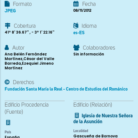
Formato
Fecha
JPEG
08/11/2012
Cobertura
Idioma
41º 8' 36.67'' , - 3º 1' 22.16''
es-ES
Autor
Colaboradores
Ana Belén Fernández
Sin información
Martínez,César del Valle
Barreda,Ezequiel Jimeno
Martínez
Derechos
Fundación Santa María la Real - Centro de Estudios del Románico
Edificio Procedencia
Edificio (Relación)
(Fuente)
Iglesia de Nuestra Señora
de la Asunción
Localidad
País
Gascueña de Bornova
España