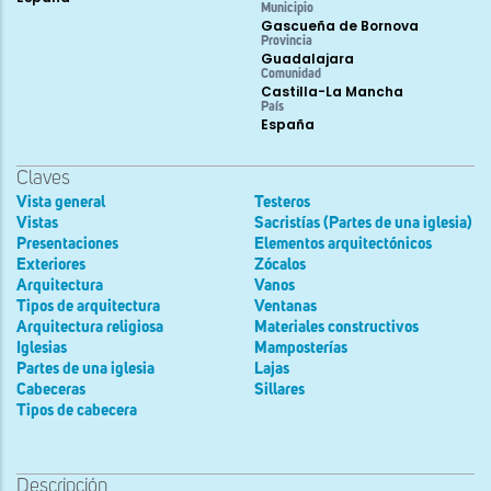
Municipio
Gascueña de Bornova
Provincia
Guadalajara
Comunidad
Castilla-La Mancha
País
España
Claves
Vista general
Testeros
Vistas
Sacristías (Partes de una iglesia)
Presentaciones
Elementos arquitectónicos
Exteriores
Zócalos
Arquitectura
Vanos
Tipos de arquitectura
Ventanas
Arquitectura religiosa
Materiales constructivos
Iglesias
Mamposterías
Partes de una iglesia
Lajas
Cabeceras
Sillares
Tipos de cabecera
Descripción