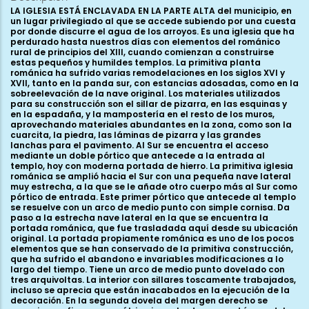
LA IGLESIA ESTÁ ENCLAVADA EN LA PARTE ALTA del municipio, en
un lugar privilegiado al que se accede subiendo por una cuesta
por donde discurre el agua de los arroyos. Es una iglesia que ha
perdurado hasta nuestros días con elementos del románico
rural de principios del XIII, cuando comienzan a construirse
estas pequeños y humildes templos. La primitiva planta
románica ha sufrido varias remodelaciones en los siglos XVI y
XVII, tanto en la panda sur, con estancias adosadas, como en la
sobreelevación de la nave original. Los materiales utilizados
para su construcción son el sillar de pizarra, en las esquinas y
en la espadaña, y la mampostería en el resto de los muros,
aprovechando materiales abundantes en la zona, como son la
cuarcita, la piedra, las láminas de pizarra y las grandes
lanchas para el pavimento. Al Sur se encuentra el acceso
mediante un doble pórtico que antecede a la entrada al
templo, hoy con moderna portada de hierro. La primitiva iglesia
románica se amplió hacia el Sur con una pequeña nave lateral
muy estrecha, a la que se le añade otro cuerpo más al Sur como
pórtico de entrada. Este primer pórtico que antecede al templo
se resuelve con un arco de medio punto con simple cornisa. Da
paso a la estrecha nave lateral en la que se encuentra la
portada románica, que fue trasladada aquí desde su ubicación
original. La portada propiamente románica es uno de los pocos
elementos que se han conservado de la primitiva construcción,
que ha sufrido el abandono e invariables modificaciones a lo
largo del tiempo. Tiene un arco de medio punto dovelado con
tres arquivoltas. La interior con sillares toscamente trabajados,
incluso se aprecia que están inacabados en la ejecución de la
decoración. En la segunda dovela del margen derecho se