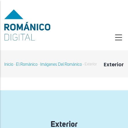
Pasar
al
contenido
principal
Exterior
Inicio
El Románico
Imágenes Del Románico
Exterior
-
-
-
Sobrescribir
enlaces
de
ayuda
a
la
navegación
Exterior