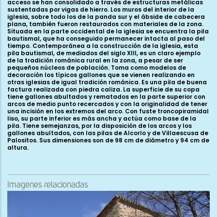
acceso se han consolidado a través de estructuras metálicas
sustentadas por vigas de hierro. Los muros del interior de la
iglesia, sobre todo los de la panda sur y el ábside de cabecera
plana, también fueron restaurados con materiales de la zona.
Situada en la parte occidental de la iglesia se encuentra la pila
bautismal, que ha conseguido permanecer intacta al paso del
tiempo. Contemporánea a la construcción de la iglesia, esta
pila bautismal, de mediados del siglo XIII, es un claro ejemplo
de la tradición románica rural en la zona, a pesar de ser
pequeños núcleos de población. Toma como modelos de
decoración los típicos gallones que se vienen realizando en
otras iglesias de igual tradición románica. Es una pila de buena
factura realizada con piedra caliza. La superficie de su copa
tiene gallones abultados y rematados en la parte superior con
arcos de medio punto recercados y con la originalidad de tener
una incisión en los extremos del arco. Con fuste troncopiramidal
liso, su parte inferior es más ancha y actúa como base de la
pila. Tiene semejanzas, por la disposición de los arcos y los
gallones abultados, con las pilas de Alcorlo y de Villaescusa de
Palositos. Sus dimensiones son de 98 cm de diámetro y 94 cm de
altura.
Imagenes relacionadas