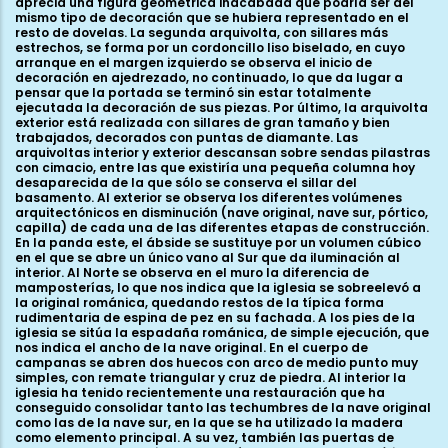
aprecia una figura geométrica inacabada que podría ser del
mismo tipo de decoración que se hubiera representado en el
resto de dovelas. La segunda arquivolta, con sillares más
estrechos, se forma por un cordoncillo liso biselado, en cuyo
arranque en el margen izquierdo se observa el inicio de
decoración en ajedrezado, no continuado, lo que da lugar a
pensar que la portada se terminó sin estar totalmente
ejecutada la decoración de sus piezas. Por último, la arquivolta
exterior está realizada con sillares de gran tamaño y bien
trabajados, decorados con puntas de diamante. Las
arquivoltas interior y exterior descansan sobre sendas pilastras
con cimacio, entre las que existiría una pequeña columna hoy
desaparecida de la que sólo se conserva el sillar del
basamento. Al exterior se observa los diferentes volúmenes
arquitectónicos en disminución (nave original, nave sur, pórtico,
capilla) de cada una de las diferentes etapas de construcción.
En la panda este, el ábside se sustituye por un volumen cúbico
en el que se abre un único vano al Sur que da iluminación al
interior. Al Norte se observa en el muro la diferencia de
mamposterías, lo que nos indica que la iglesia se sobreelevó a
la original románica, quedando restos de la típica forma
rudimentaria de espina de pez en su fachada. A los pies de la
iglesia se sitúa la espadaña románica, de simple ejecución, que
nos indica el ancho de la nave original. En el cuerpo de
campanas se abren dos huecos con arco de medio punto muy
simples, con remate triangular y cruz de piedra. Al interior la
iglesia ha tenido recientemente una restauración que ha
conseguido consolidar tanto las techumbres de la nave original
como las de la nave sur, en la que se ha utilizado la madera
como elemento principal. A su vez, también las puertas de