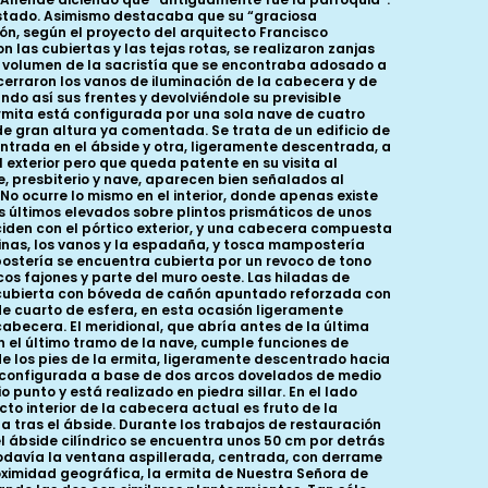
 estado. Asimismo destacaba que su “graciosa
ón, según el proyecto del arquitecto Francisco
 las cubiertas y las tejas rotas, se realizaron zanjas
el volumen de la sacristía que se encontraba adosado a
e cerraron los vanos de iluminación de la cabecera y de
ndo así sus frentes y devolviéndole su previsible
 ermita está configurada por una sola nave de cuatro
de gran altura ya comentada. Se trata de un edificio de
entrada en el ábside y otra, ligeramente descentrada, a
l exterior pero que queda patente en su visita al
e, presbiterio y nave, aparecen bien señalados al
No ocurre lo mismo en el interior, donde apenas existe
tos últimos elevados sobre plintos prismáticos de unos
inciden con el pórtico exterior, y una cabecera compuesta
esquinas, los vanos y la espadaña, y tosca mampostería
ostería se encuentra cubierta por un revoco de tono
rcos fajones y parte del muro oeste. Las hiladas de
tá cubierta con bóveda de cañón apuntado reforzada con
 de cuarto de esfera, en esta ocasión ligeramente
cabecera. El meridional, que abría antes de la última
en el último tramo de la nave, cumple funciones de
de los pies de la ermita, ligeramente descentrado hacia
stá configurada a base de dos arcos dovelados de medio
unto y está realizado en piedra sillar. En el lado
to interior de la cabecera actual es fruto de la
a tras el ábside. Durante los trabajos de restauración
el ábside cilíndrico se encuentra unos 50 cm por detrás
davía la ventana aspillerada, centrada, con derrame
proximidad geográfica, la ermita de Nuestra Señora de