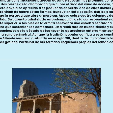
. Ambas construcciones parecen datar de épocas muy próximas, conta
dos piezas de la chambrana que cubre el arco del vano de acceso, c
cera dovela se aprecian tres pequeñas cabezas, dos de ellas unidas 
 adivinan de nuevo estas formas, aunque en esta ocasión, debido a s
ege la portada que abre al muro sur. Apoya sobre cuatro columnas de
ido. Su cubierta adintelada es prolongación de la correspondiente a
te superior. A los pies de la ermita se levanta una esbelta espadaña
ra que sostenían las campanas. Está realizada en buena sillería y 
e comienzos de la década de los noventa aparecieron enterramientos 
n la zona perimetral. Aunque la tradición popular califica a esta co
 Allende nos lleva a situarla en el siglo XIII, dentro de un románico t
ulas góticas. Participa de las formas y esquemas propios del románi