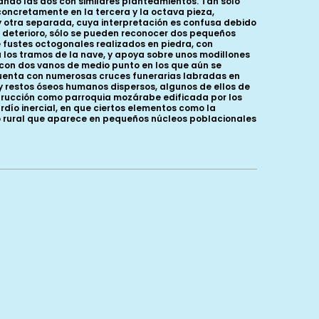
ndo las dos con similares planteamientos. Tan sólo
oncretamente en la tercera y la octava pieza,
y otra separada, cuya interpretación es confusa debido
u deterioro, sólo se pueden reconocer dos pequeños
 fustes octogonales realizados en piedra, con
 los tramos de la nave, y apoya sobre unos modillones
 con dos vanos de medio punto en los que aún se
cuenta con numerosas cruces funerarias labradas en
y restos óseos humanos dispersos, algunos de ellos de
nstrucción como parroquia mozárabe edificada por los
ardío inercial, en que ciertos elementos como la
co rural que aparece en pequeños núcleos poblacionales