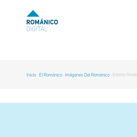
Pasar
al
MENU
TOP
contenido
principal
MAIN
NAVIGATION
Inicio
El Románico
Imágenes Del Románico
Exterior Desd
-
-
-
Sobrescribir
enlaces
de
ayuda
a
la
navegación