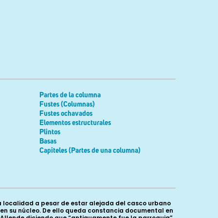
Partes de la columna
Fustes (Columnas)
Fustes ochavados
Elementos estructurales
Plintos
Basas
Capiteles (Partes de una columna)
 la localidad a pesar de estar alejada del casco urbano
bó en su núcleo. De ello queda constancia documental en
e Allende diciendo que “antiguamente fue la parroquia”.