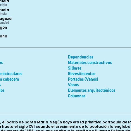
uela
cipio
uela
incia
agoza
unidad
gón
paña
Dependencias
os
Materiales constructivos
Sillares
micirculares
Revestimientos
la cabecera
Portadas (Vanos)
s
Vanos
ios
Elementos arquitectónicos
Columnas
e, el barrio de Santa María. Según Royo era la primitiva parroquia de
ía hasta el siglo XVI cuando el crecimiento de la población la englo
 de marzo de 1656, en el que se cita a la ermita de Nuestra Señora d