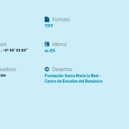
Formato
TIFF
ura
Idioma
 , -0º 55' 33.83''
es-ES
oradores
Derechos
ción
Fundación Santa María la Real -
Centro de Estudios del Románico