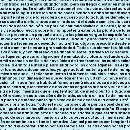
 encontraba esta ermita abandonada, pero sin llegar a estar en mal
torio aragonés. En el año 1992 se acometieron las obras de restauraci
 su morfología. Entre las actuaciones llevadas a cabo se sustituyeron
a parte interior de la escalera de acceso por la actual, se demolió 
e se accedía a ella, situado en el lado sur del ábside semicircular, s
 el lado oeste del pórtico por una columna similar a las otras, iguala
uras y se aplicó revoco sobre la mampostería exterior. La planta de la
ado sur presenta un pequeño atrio y a los pies se yergue la espadaña 
 m de anchura. Existe un acceso en el lado sur y dos ventanas, una c
 encuentra levemente desviado hacia el Sur, algo inapreciable desde e
 la nota dominante es una gran sobriedad. Todos sus elementos, ábsid
al ábside, y con diferencia de anchura entre la nave y la cabecera. 
 arcos fajones, que varían ligeramente en alzado y planta, estando es
a ermita como un edificio de nave única de tres tramos, los cuales co
ica de la ermita se utilizó piedra sillar para los arcos fajones, las 
 por las noticias documentales, ya que actualmente la parte de mamp
n, mientras que el interior se muestra totalmente enlucido, salvo los a
s tamaños, con dimensiones que varían entre 12 y 50 cm. La nave es
 solución utilizada fue la habitual fórmula romá nica a base de bóveda
arte central, y los restos de dos vanos cegados al norte y sur de la 
reja de forja, mientras que el septentrional, de medio punto, situado 
 Otro vano, en esta ocasión adintelado, se abre en lo alto del muro 
e una puerta de medio punto que sirve de único acceso a la ermita. E
bas prismáticas. Todo este conjunto se cubre por un dosel de medio p
al igual que en los sillares de la parte baja de la espadaña. El aspec
iormente se había abierto un acceso a la sacristía que estaba situad
alguno de sus muros con pinturas a la cabecera actual. El muro real d
ón neorrománica un tanto llamativa. Aún así podemos contemplar to
ntel hacia el exterior. Tanto por sus formas estilísticas como por su 