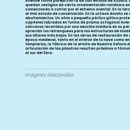
Allende forma pareja con la de San Nicolás de Azuara
quedan vestigios de cierta ornamentación románica en 
comenzando a contar por el extremo oriental. En la ter
al mal estado de conservación. En la octava dovela se
abultamientos. Un atrio o pequeño pórtico gótico prot
capiteles labrados en forma de prisma octogonal invert
cóncavos recorridos por una sencilla moldura en su par
aprecian los retranqueos para las estructuras de made
sus sillares más bajos. En las obras de restauración d
época medieval, tanto en el interior de la nave como e
templarios, la fábrica de la ermita de Nuestra Señora de
articulación de las pilastras resultan próximos a fórm
al sur del Ebro.
Imagenes relacionadas