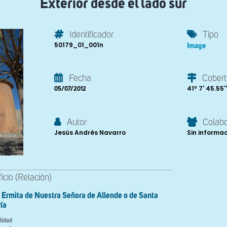
Exterior desde el lado sur
Identificador
Tipo
50179_01_001n
Image
Fecha
Cobert
41º 7' 45.55''
05/07/2012
Autor
Colab
Jesús Andrés Navarro
Sin informa
ficio (Relación)
Ermita de Nuestra Señora de Allende o de Santa
ía
lidad