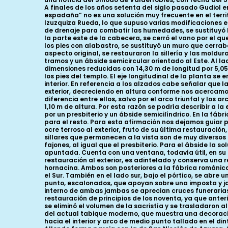
A finales de los años setenta del siglo pasado Gudiol
espadaña” no es una solución muy frecuente en el terri
Izuzquiza Rueda, lo que supuso varias modificaciones en
de drenaje para combatir las humedades, se sustituyó l
la parte este de la cabecera, se cerró el vano por el qu
los pies con alabastro, se sustituyó un muro que cerraba
aspecto original, se restauraron la sillería y las mold
tramos y un ábside semicircular orientado al Este. Al l
dimensiones reducidas con 14,30 m de longitud por 5,05
los pies del templo. El eje longitudinal de la planta se
interior. En referencia a los alzados cabe señalar que
exterior, decreciendo en altura conforme nos acercamos 
diferencia entre ellos, salvo por el arco triunfal y los
1,10 m de altura. Por esta razón se podría describir a l
por un presbiterio y un ábside semicilíndrico. En la fábr
para el resto. Para esta afirmación nos dejamos guiar
ocre terroso al exterior, fruto de su última restauració
sillares que permanecen a la vista son de muy diverso
fajones, al igual que el presbiterio. Para el ábside la
apuntada. Cuenta con una ventana, todavía útil, en su p
restauración al exterior, es adintelado y conserva una 
hornacina. Ambos son posteriores a la fábrica románica.
el Sur. También en el lado sur, bajo el pórtico, se abr
punto, escalonados, que apoyan sobre una imposta y jam
interno de ambas jambas se aprecian cruces funerarias, 
restauración de principios de los noventa, ya que anter
se eliminó el volumen de la sacristía y se trasladaron 
del actual tabique moderno, que muestra una decoraci
hacia el interior y arco de medio punto tallado en el di