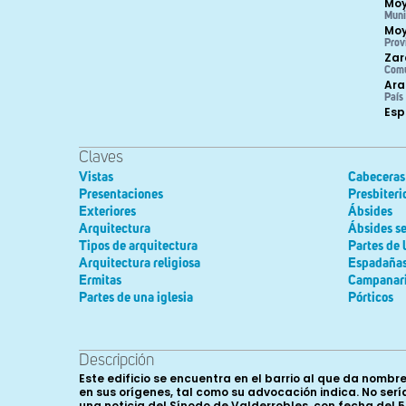
Moy
Muni
Moy
Prov
Zar
Com
Ara
País
Es
Claves
Vistas
Cabeceras
Presentaciones
Presbiteri
Exteriores
Ábsides
Arquitectura
Ábsides se
Tipos de arquitectura
Partes de 
Arquitectura religiosa
Espadaña
Ermitas
Campanar
Partes de una iglesia
Pórticos
Descripción
Este edificio se encuentra en el barrio al que da nombr
en sus orígenes, tal como su advocación indica. No ser
una noticia del Sínodo de Valderrobles, con fecha del 5