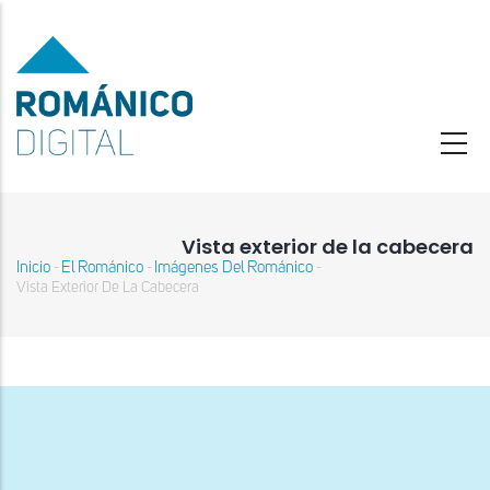
Pasar
al
contenido
principal
Vista exterior de la cabecera
Inicio
El Románico
Imágenes Del Románico
-
-
-
Sobrescribir
Vista Exterior De La Cabecera
enlaces
de
ayuda
a
la
navegación