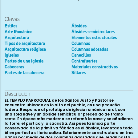
Claves
Estilos
Ábsides
Arte Románico
Ábsides semicirculares
Arquitectura
Elementos estructurales
Tipos de arquitectura
Columnas
Arquitectura religiosa
Columnas adosadas
Iglesias
Canecillos
Partes de una iglesia
Contrafuertes
Cabeceras
Materiales constructivos
Partes de la cabecera
Sillares
Descripción
EL TEMPLO PARROQUIAL de los Santos Justo y Pastor se
encuentra ubicado en lo alto del pueblo, en una pequeña
ladera. Responde al prototipo de iglesia románica rural, con
una sola nave y un ábside semicircular precedido de tramo
recto. En época más moderna se reformó la nave y se añadieron
la torre, el pórtico y la sacristía. Así pues la única parte
conservada de la primitiva fábrica es el ábside, levantado todo
él en perfecta sillería caliza. Exteriormente se estructura en tres
paños por medio de dos columnas adosadas que llegan hasta