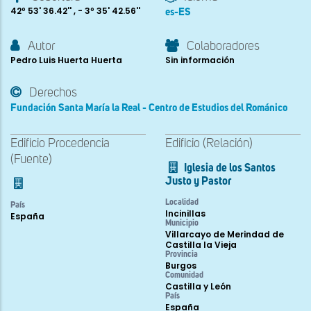
42º 53' 36.42'' , - 3º 35' 42.56''
es-ES
Autor
Colaboradores
Pedro Luis Huerta Huerta
Sin información
Derechos
Fundación Santa María la Real - Centro de Estudios del Románico
Edificio Procedencia
Edificio (Relación)
(Fuente)
Iglesia de los Santos
Justo y Pastor
Localidad
País
Incinillas
España
Municipio
Villarcayo de Merindad de
Castilla la Vieja
Provincia
Burgos
Comunidad
Castilla y León
País
España