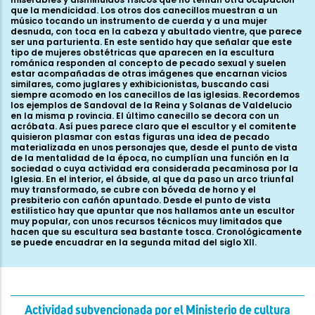
que la mendicidad. Los otros dos canecillos muestran a un
músico tocando un instrumento de cuerda y a una mujer
desnuda, con toca en la cabeza y abultado vientre, que parece
ser una parturienta. En este sentido hay que señalar que este
tipo de mujeres obstétricas que aparecen en la escultura
románica responden al concepto de pecado sexual y suelen
estar acompañadas de otras imágenes que encarnan vicios
similares, como juglares y exhibicionistas, buscando casi
siempre acomodo en los canecillos de las iglesias. Recordemos
los ejemplos de Sandoval de la Reina y Solanas de Valdelucio
en la misma p rovincia. El último canecillo se decora con un
acróbata. Así pues parece claro que el escultor y el comitente
quisieron plasmar con estas figuras una idea de pecado
materializada en unos personajes que, desde el punto de vista
de la mentalidad de la época, no cumplían una función en la
sociedad o cuya actividad era considerada pecaminosa por la
Iglesia. En el interior, el ábside, al que da paso un arco triunfal
muy transformado, se cubre con bóveda de horno y el
presbiterio con cañón apuntado. Desde el punto de vista
estilístico hay que apuntar que nos hallamos ante un escultor
muy popular, con unos recursos técnicos muy limitados que
hacen que su escultura sea bastante tosca. Cronológicamente
se puede encuadrar en la segunda mitad del siglo XII.
Actividad subvencionada por el Ministerio de cultura