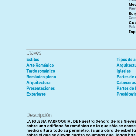
Med
Prov
Bur
Com
Cas
País
Es
Claves
Estilos
Tipos de a
Arte Románico
Arquitectu
Tardo románico
Iglesias
Románico pleno
Partes de 
Arquitectura
Cabeceras
Presentaciones
Partes de 
Exteriores
Presbiteri
Descripción
LA IGLESIA PARROQUIAL DE Nuestra Señora de las Nieves 
sobre una edificación románica de la que sólo se cons
media altura todo su perímetro. Es una obra de esbelta
sobre el que se elevan cuatro columnas que llegan has