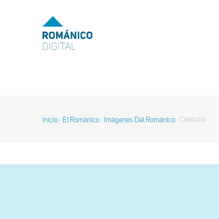
Pasar
al
MENU
TOP
contenido
principal
MAIN
NAVIGATION
Inicio
El Románico
Imágenes Del Románico
Cabecera
-
-
-
Sobrescribir
enlaces
de
ayuda
a
la
navegación