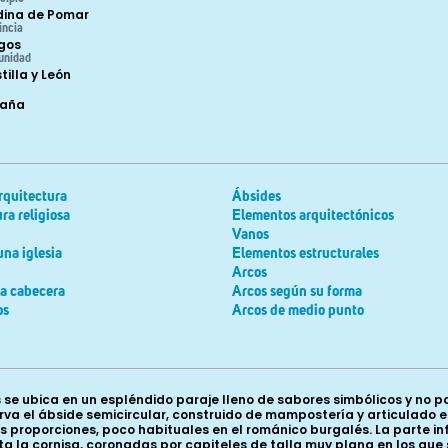
ina de Pomar
incia
gos
unidad
tilla y León
paña
rquitectura
Ábsides
ra religiosa
Elementos arquitectónicos
Vanos
una iglesia
Elementos estructurales
Arcos
la cabecera
Arcos según su forma
os
Arcos de medio punto
se ubica en un espléndido paraje lleno de sabores simbólicos y no p
erva el ábside semicircular, construido de mampostería y articulado
s proporciones, poco habituales en el románico burgalés. La parte i
ta la cornisa, coronadas por capiteles de talla muy plana en los qu