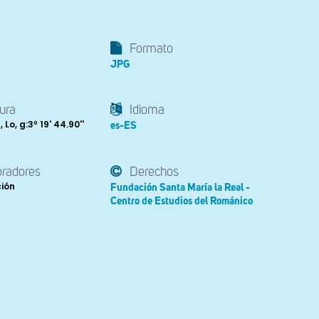
Formato
JPG
ura
Idioma
 , Lo, g:3º 19' 44.90''
es-ES
oradores
Derechos
ción
Fundación Santa María la Real -
Centro de Estudios del Románico