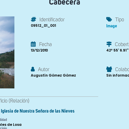
Cabecera
Identificador
Tipo
09512_01_001
Image
Fecha
Cobert
42º 55' 6.91''
13/12/2010
Autor
Colab
Augustín Gómez Gómez
Sin informa
ficio (Relación)
Iglesia de Nuestra Señora de las Nieves
lidad
ales de Losa
cipio