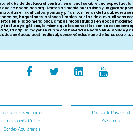
ta el ábside destaca el central, en el cual se abre una espectacu
os que se apean dos arquivoltas de medio punto lisas y un guardapol
ematadas en caulículos, pomas y piñas. Los muros de la cabecera se
a: nacelas, baquetones, botones florales, puntas de clavo, clípeos co
 abiertas en el lado meridional, ambas reconstruidas en época modern
o y factura ya góticos, lo mismo que los canecillos con cabezas antr
mado, la capilla mayor se cubre con bóveda de horno en el ábside y d
dificados en época postmedieval, conservándose uno de éstos soporta
Imágenes del Románico
Política de Privacidad
Enciclopedia Online
Aviso legal
Condex Aquilarensis