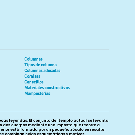
Columnas
Tipos de columna
Columnas adosadas
Cornisas
Canecillos
Materiales constructivos
Mamposterías
ocas leyendas. El conjunto del templo actual se levanta
 en dos cuerpos mediante una imposta que recorre a
nferior está formada por un pequeño zócalo en resalte
e se combinan hojas esquemáticas y motivos