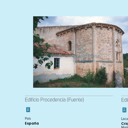
Edificio Procedencia (Fuente)
Edi
País
Loca
España
Cri
Muni