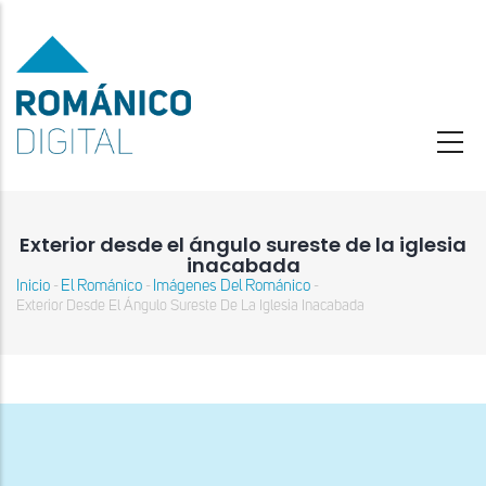
Pasar
al
contenido
principal
Exterior desde el ángulo sureste de la iglesia
inacabada
Inicio
El Románico
Imágenes Del Románico
-
-
-
Sobrescribir
Exterior Desde El Ángulo Sureste De La Iglesia Inacabada
enlaces
de
ayuda
a
la