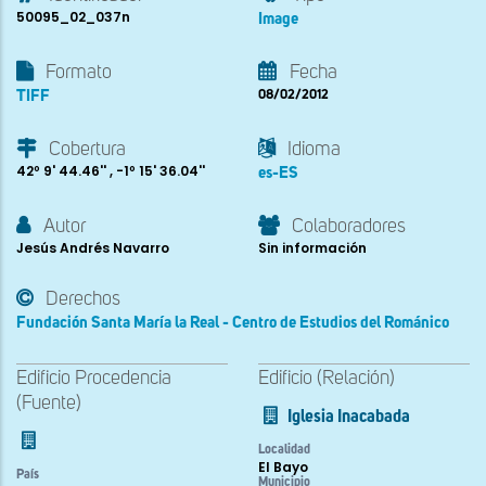
50095_02_037n
Image
Formato
Fecha
TIFF
08/02/2012
Cobertura
Idioma
42º 9' 44.46'' , -1º 15' 36.04''
es-ES
Autor
Colaboradores
Jesús Andrés Navarro
Sin información
Derechos
Fundación Santa María la Real - Centro de Estudios del Románico
Edificio Procedencia
Edificio (Relación)
(Fuente)
Iglesia Inacabada
Localidad
El Bayo
País
Municipio