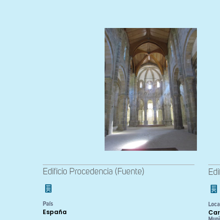
Edificio Procedencia (Fuente)
Edi
País
Loca
España
Car
Muni