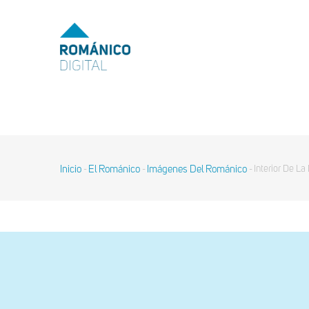
Pasar
al
MENU
TOP
contenido
principal
MAIN
NAVIGATION
Inicio
El Románico
Imágenes Del Románico
Interior De La
-
-
-
Sobrescribir
enlaces
de
ayuda
a
la
navegación