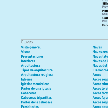
Sil
Prov
Pon
Com
Gal
País
Es
Claves
Vista general
Naves
Vistas
Naves cen
Presentaciones
Naves late
Interiores
Naves de l
Arquitectura
Naves del
Tipos de arquitectura
Elementos 
Arquitectura religiosa
Arcos
Iglesias
Arcos seg
Iglesias monásticas
Arcos triu
Partes de una iglesia
Arcos tora
Cabeceras
Arcos for
Cabeceras tripartitas
Arcos fajo
Partes de la cabecera
Arcos seg
Presbiterios
Arcos apu