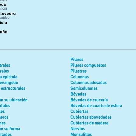
leda
incia
tevedra
unidad
icia
paña
Pilares
trales
Pilares compuestos
rales
Pilastras
a epístola
Columnas
 evangelio
Columnas adosadas
estructurales
Semicolumnas
Bóvedas
ún su ubicación
Bóvedas de crucería
nfales
Bóvedas de cuarto de esfera
les
Cubiertas
meros
Cubiertas abovedadas
nes
Cubiertas de madera
ún su forma
Nervios
ntados
Mensulillas