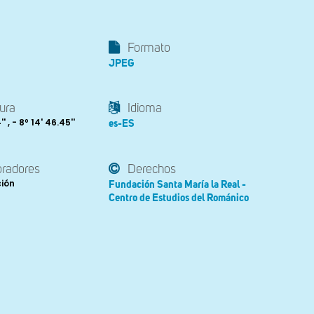
Formato
JPEG
ura
Idioma
' , - 8º 14' 46.45''
es-ES
oradores
Derechos
ción
Fundación Santa María la Real -
Centro de Estudios del Románico