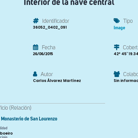
Interior de la nave central
Identificador
Tipo
36052_0402_091
Image
Fecha
Cobert
42º 45' 19.34'
26/06/2015
Autor
Colab
Carlos Álvarez Martínez
Sin informa
ficio (Relación)
Monasterio de San Lourenzo
lidad
boeiro
cipio