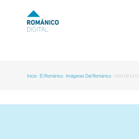
Pasar
al
MENU
TOP
contenido
principal
MAIN
NAVIGATION
Inicio
El Románico
Imágenes Del Románico
Vista De La C
-
-
-
Sobrescribir
enlaces
de
ayuda
a
la
navegación