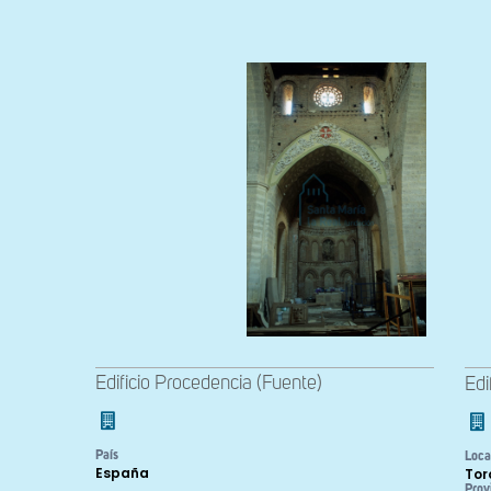
Edificio Procedencia (Fuente)
Edi
País
Loca
España
Tor
Prov