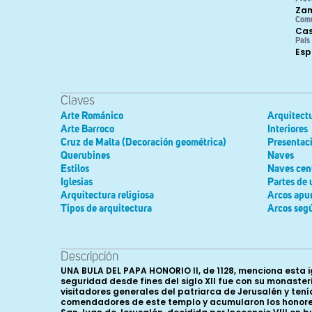
Za
Com
Cas
País
Es
Claves
Arte Románico
Arquitect
Arte Barroco
Interiores
Cruz de Malta (Decoración geométrica)
Presentac
Querubines
Naves
Estilos
Naves cen
Iglesias
Partes de 
Arquitectura religiosa
Arcos apu
Tipos de arquitectura
Arcos seg
Descripción
UNA BULA DEL PAPA HONORIO II, de 1128, menciona esta iglesia entre las propiedades que la Orden del Santo Sepulcro tenía fuera de Tierra Santa. Quizá desde entonces y con seguridad desde fines del siglo XII fue con su monasterio anejo casa matriz de la orden en Castilla y León, donde tuvo su sede el priorato de España, cuyos titulares eran vicarios y visitadores generales del patriarca de Jerusalén y tenían bajo su jurisdicción todas las iglesias y casas sepulcristas de Castilla, León, Galicia, Portugal y Navarra; eran comendadores de este templo y acumularon los honores de canónigos de Jerusalén y cubicularios del sumo pontífice. Mantuvo tan alto rango hasta la anexión de la orden a la de San Juan de Jerusalén, decidida por Inocencio VIII en bula de 18 de marzo de 1489, que no surtió efecto al menos hasta la segunda década del siglo siguiente. En 1523 ya estaba reducida a bailía de los sanjuanistas. La comunidad se redujo a un vicario del bailío y seis religiosos, que fueron disminuyendo después a medida que los ingresos descendían. La misma suerte corr i e ron otras dos iglesias románico- mudéjares que tuvo en Toro la Orden del Santo Sepulcro desde la última década del siglo XII, la de Santa Marina del Mercado y la de San Juan de los Gascos. Se encuentra situada en la Plaza Mayor de la ciudad, coincidente con el espacio abierto ante la puerta principal del primitivo recinto amurallado, núcleo de la actividad comercial en la Edad Media, y definitivamente configurada en días del emperador Carlos, tras la doble decisión municipal de trasladar a ella la sede del Consistorio y de ensanchar la plaza a costa de demoler el gran cabildo antepuesto al alzado meridional de esta iglesia. Nada subsiste del templo de 1128, completamente reconstruido en los primeros años del siglo XIII en dos etapas sucesivas que transform a ron el proyecto inicial y aportaron a la fábrica resultante un interés inusual, inadvertido hasta ahora. Fue la cabecera lo primero que se reconstruyó y su planteamiento permite deducir que aquella iglesia primitiva era de una sola nave, ya que lo reedificado de nuevo comprendía sólo un ábside semicilíndrico acoplado al correspondiente tramo recto presbiteral o capilla, que algo lo excede en anchura y más en altura, con las soluciones y aparejos propios del románico mudéjar. En concordancia con la cabecera del Salvador, el ábside está articulado por un solo orden de dobladas arquerías ciegas en su alzado externo, a juzgar por lo poco que dejan ver las viviendas a él adosadas, y por dentro adopta una composición análoga: zócalo con una serie de sardineles, cinco arcos ciegos, doblados y con muy leve apuntamiento en el primer cuerpo, cornisa de dos filas de esquinillas y, -aquí radica la nota diferencial, afortunada por cierto- alternando con los tres vanos abocinados del paño superior, cuatro arquillos ciegos de canon menor; sobre el remate, de esquinillas y nacela, una bóveda de cuarto de esfera aparejada en hormigón de guijarros y cal, en la que aún se perciben las huellas de las tablas del encofrado. Un arco agudo y doblado, sobre impostas de nacela y pilares acodillados, muy esbelto, lo deslinda de la capilla mayor, cubierta por