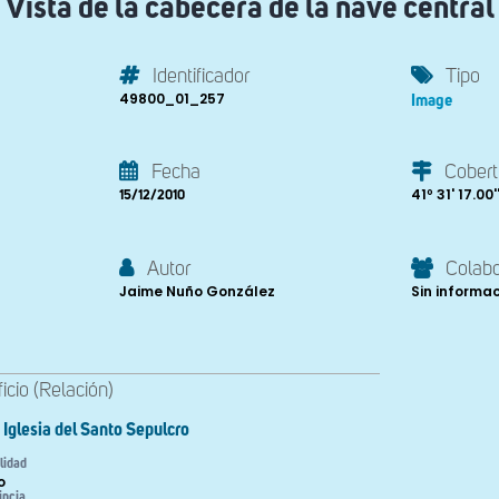
Vista de la cabecera de la nave central
Identificador
Tipo
49800_01_257
Image
Fecha
Cobert
41º 31' 17.00''
15/12/2010
Autor
Colab
Jaime Nuño González
Sin informa
ficio (Relación)
Iglesia del Santo Sepulcro
lidad
o
incia