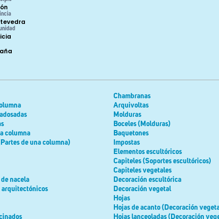
ón
incia
tevedra
unidad
icia
paña
Chambranas
columna
Arquivoltas
adosadas
Molduras
as
Boceles (Molduras)
la columna
Baquetones
(Partes de una columna)
Impostas
Elementos escultóricos
Capiteles (Soportes escultóricos)
Capiteles vegetales
 de nacela
Decoración escultórica
 arquitectónicos
Decoración vegetal
Hojas
Hojas de acanto (Decoración vegeta
cinados
Hojas lanceoladas (Decoración vege