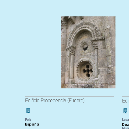
Edificio Procedencia (Fuente)
Edi
País
Loca
España
Doz
Muni