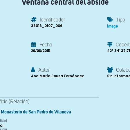
Ventana central del ábside
Identificador
Tipo
36016_0107_006
Image
Fecha
Cobert
42º 34' 37.75'
26/06/2015
Autor
Colab
Ana María Pousa Fernández
Sin informa
ficio (Relación)
Monasterio de San Pedro de Vilanova
lidad
ón
cipio