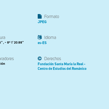
Formato
JPEG
ura
Idioma
' , - 8º 1' 20.88''
es-ES
oradores
Derechos
ción
Fundación Santa María la Real -
Centro de Estudios del Románico