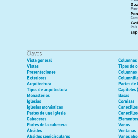
Doz
Prov
Pon
Com
Gal
País
Es
Claves
Vista general
Columnas
Vistas
Tipos de 
Presentaciones
Columnas 
Exteriores
Columnill
Arquitectura
Partes de 
Tipos de arquitectura
Capiteles 
Monasterios
Basas
Iglesias
Cornisas
Iglesias monásticas
Canecillos
Partes de una iglesia
Canecillos
Cabeceras
Elementos
Partes de la cabecera
Vanos
Ábsides
Ventanas
Ábsides semicirculares
Vanos abo