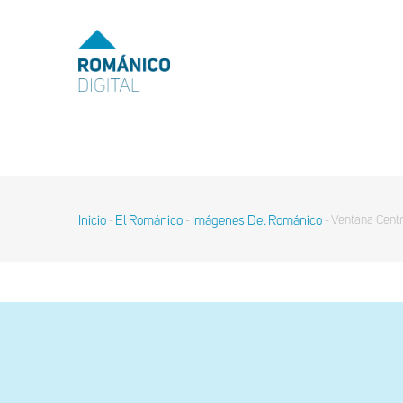
Pasar
al
MENU
TOP
contenido
principal
MAIN
NAVIGATION
Inicio
El Románico
Imágenes Del Románico
Ventana Centr
-
-
-
Sobrescribir
enlaces
de
ayuda
a
la
navegación