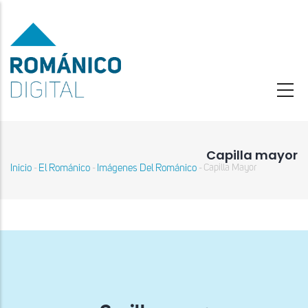
Pasar
al
contenido
principal
Capilla mayor
Inicio
El Románico
Imágenes Del Románico
Capilla Mayor
-
-
-
Sobrescribir
enlaces
de
ayuda
a
la
navegación