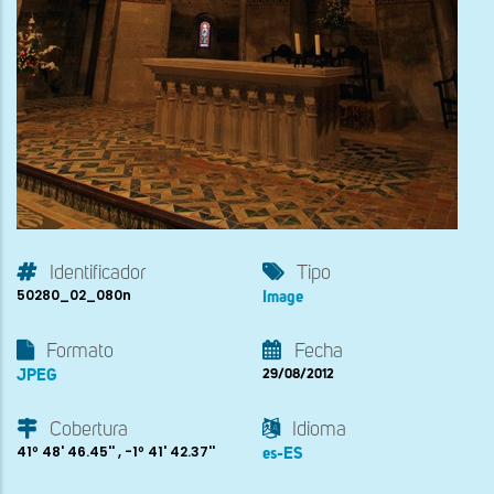
Identificador
Tipo
50280_02_080n
Image
Formato
Fecha
JPEG
29/08/2012
Cobertura
Idioma
41º 48' 46.45'' , -1º 41' 42.37''
es-ES