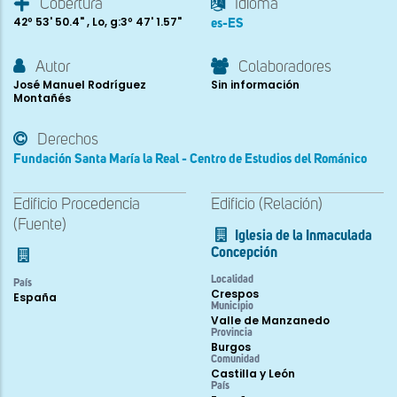
Cobertura
Idioma
42º 53' 50.4" , Lo, g:3º 47' 1.57"
es-ES
Autor
Colaboradores
José Manuel Rodríguez
Sin información
Montañés
Derechos
Fundación Santa María la Real - Centro de Estudios del Románico
Edificio Procedencia
Edificio (Relación)
(Fuente)
Iglesia de la Inmaculada
Concepción
Localidad
País
Crespos
España
Municipio
Valle de Manzanedo
Provincia
Burgos
Comunidad
Castilla y León
País