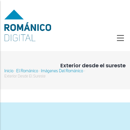
Pasar
al
contenido
principal
Exterior desde el sureste
Inicio
El Románico
Imágenes Del Románico
-
-
-
Sobrescribir
Exterior Desde El Sureste
enlaces
de
ayuda
a
la
navegación