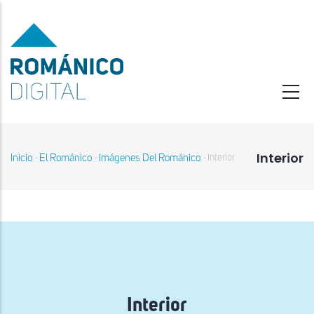
Pasar
al
contenido
principal
Interior
Inicio
El Románico
Imágenes Del Románico
Interior
-
-
-
Sobrescribir
enlaces
de
ayuda
a
la
navegación
Interior