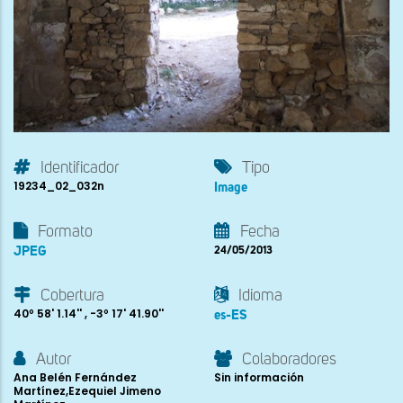
Identificador
Tipo
19234_02_032n
Image
Formato
Fecha
JPEG
24/05/2013
Cobertura
Idioma
40º 58' 1.14'' , -3º 17' 41.90''
es-ES
Autor
Colaboradores
Ana Belén Fernández
Sin información
Martínez,Ezequiel Jimeno