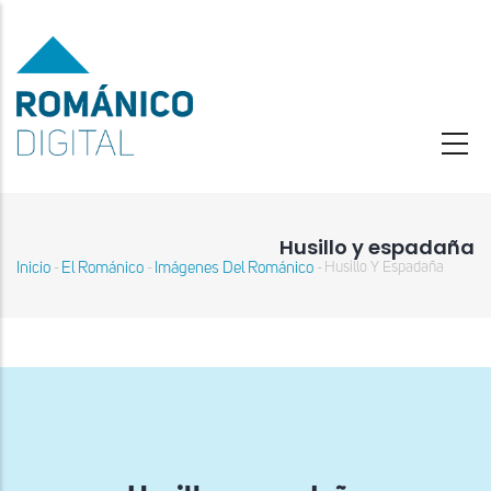
Pasar
al
contenido
principal
Husillo y espadaña
Inicio
El Románico
Imágenes Del Románico
Husillo Y Espadaña
-
-
-
Sobrescribir
enlaces
de
ayuda
a
la
navegación