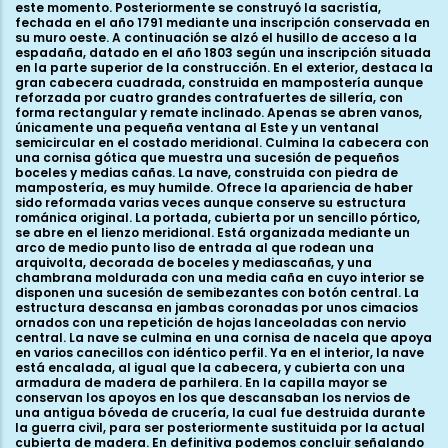
este momento. Posteriormente se construyó la sacristía,
fechada en el año 1791 mediante una inscripción conservada en
su muro oeste. A continuación se alzó el husillo de acceso a la
espadaña, datado en el año 1803 según una inscripción situada
en la parte superior de la construcción. En el exterior, destaca la
gran cabecera cuadrada, construida en mampostería aunque
reforzada por cuatro grandes contrafuertes de sillería, con
forma rectangular y remate inclinado. Apenas se abren vanos,
únicamente una pequeña ventana al Este y un ventanal
semicircular en el costado meridional. Culmina la cabecera con
una cornisa gótica que muestra una sucesión de pequeños
boceles y medias cañas. La nave, construida con piedra de
mampostería, es muy humilde. Ofrece la apariencia de haber
sido reformada varias veces aunque conserve su estructura
románica original. La portada, cubierta por un sencillo pórtico,
se abre en el lienzo meridional. Está organizada mediante un
arco de medio punto liso de entrada al que rodean una
arquivolta, decorada de boceles y mediascañas, y una
chambrana moldurada con una media caña en cuyo interior se
disponen una sucesión de semibezantes con botón central. La
estructura descansa en jambas coronadas por unos cimacios
ornados con una repetición de hojas lanceoladas con nervio
central. La nave se culmina en una cornisa de nacela que apoya
en varios canecillos con idéntico perfil. Ya en el interior, la nave
está encalada, al igual que la cabecera, y cubierta con una
armadura de madera de parhilera. En la capilla mayor se
conservan los apoyos en los que descansaban los nervios de
una antigua bóveda de crucería, la cual fue destruida durante
la guerra civil, para ser posteriormente sustituida por la actual
cubierta de madera. En definitiva podemos concluir señalando