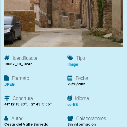
Identificador
Tipo
19087_01_024n
Image
Formato
Fecha
JPEG
29/10/2012
Cobertura
Idioma
41º 12' 18.93'' , -2º 49' 5.65''
es-ES
Autor
Colaboradores
César del Valle Barreda
Sin información