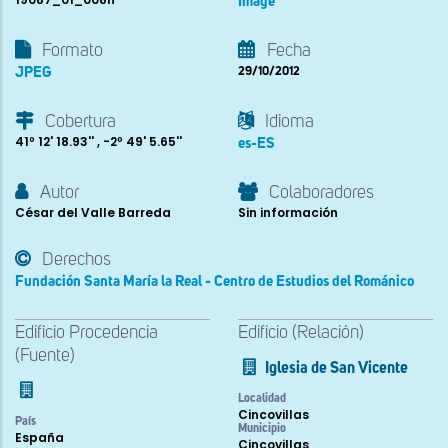
Image
Formato
Fecha
JPEG
29/10/2012
Cobertura
Idioma
41º 12' 18.93'' , -2º 49' 5.65''
es-ES
Autor
Colaboradores
César del Valle Barreda
Sin información
Derechos
Fundación Santa María la Real - Centro de Estudios del Románico
Edificio Procedencia
Edificio (Relación)
(Fuente)
Iglesia de San Vicente
Localidad
Cincovillas
País
Municipio
España
Cincovillas