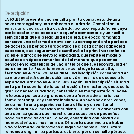
Descripción
LA IGLESIA presenta una sencilla planta compuesta de una
nave rectangular y una cabecera cuadrada. Completan la
estructura una sacristía cuadrada, pórtico, espadaña en cuya
parte posterior se adosa un pequeño campanario y un husillo
semicircular que alberga una escalera. De época románica
conserva una reformada nave con su correspondiente portada
de acceso. En periodo tardogótico se alzó la actual cabecera
cuadrada, que seguramente sustituyó a la primitiva románica.
Ya en el barroco se elevó la espadaña, que repite el modelo
acuñado en época románica de tal manera que podemos
pensar en la existencia de una anterior que fue reconstruida en
este momento. Posteriormente se construyó la sacristía,
fechada en el año 1791 mediante una inscripción conservada en
su muro oeste. A continuación se alzó el husillo de acceso a la
espadaña, datado en el año 1803 según una inscripción situada
en la parte superior de la construcción. En el exterior, destaca la
gran cabecera cuadrada, construida en mampostería aunque
reforzada por cuatro grandes contrafuertes de sillería, con
forma rectangular y remate inclinado. Apenas se abren vanos,
únicamente una pequeña ventana al Este y un ventanal
semicircular en el costado meridional. Culmina la cabecera con
una cornisa gótica que muestra una sucesión de pequeños
boceles y medias cañas. La nave, construida con piedra de
mampostería, es muy humilde. Ofrece la apariencia de haber
sido reformada varias veces aunque conserve su estructura
románica original. La portada, cubierta por un sencillo pórtico,