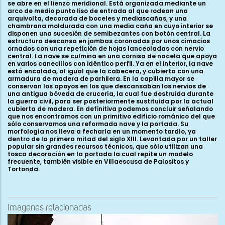
se abre en el lienzo meridional. Está organizada mediante un
arco de medio punto liso de entrada al que rodean una
arquivolta, decorada de boceles y mediascañas, y una
chambrana moldurada con una media caña en cuyo interior se
disponen una sucesión de semibezantes con botón central. La
estructura descansa en jambas coronadas por unos cimacios
ornados con una repetición de hojas lanceoladas con nervio
central. La nave se culmina en una cornisa de nacela que apoya
en varios canecillos con idéntico perfil. Ya en el interior, la nave
está encalada, al igual que la cabecera, y cubierta con una
armadura de madera de parhilera. En la capilla mayor se
conservan los apoyos en los que descansaban los nervios de
una antigua bóveda de crucería, la cual fue destruida durante
la guerra civil, para ser posteriormente sustituida por la actual
cubierta de madera. En definitiva podemos concluir señalando
que nos encontramos con un primitivo edificio románico del que
sólo conservamos una reformada nave y la portada. Su
morfología nos lleva a fecharla en un momento tardío, ya
dentro de la primera mitad del siglo XIII. Levantada por un taller
popular sin grandes recursos técnicos, que sólo utilizan una
tosca decoración en la portada la cual repite un modelo
frecuente, también visible en Villaescusa de Palositos y
Tortonda.
Imagenes relacionadas