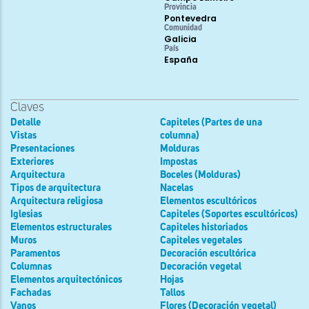
Provincia
Pontevedra
Comunidad
Galicia
País
España
Claves
Detalle
Capiteles (Partes de una
Vistas
columna)
Presentaciones
Molduras
Exteriores
Impostas
Arquitectura
Boceles (Molduras)
Tipos de arquitectura
Nacelas
Arquitectura religiosa
Elementos escultóricos
Iglesias
Capiteles (Soportes escultóricos)
Elementos estructurales
Capiteles historiados
Muros
Capiteles vegetales
Paramentos
Decoración escultórica
Columnas
Decoración vegetal
Elementos arquitectónicos
Hojas
Fachadas
Tallos
Vanos
Flores (Decoración vegetal)