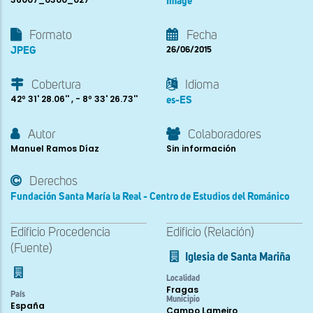
Image
Formato
Fecha
JPEG
26/06/2015
Cobertura
Idioma
42º 31' 28.06'' , - 8º 33' 26.73''
es-ES
Autor
Colaboradores
Manuel Ramos Díaz
Sin información
Derechos
Fundación Santa María la Real - Centro de Estudios del Románico
Edificio Procedencia
Edificio (Relación)
(Fuente)
Iglesia de Santa Mariña
Localidad
Fragas
País
Municipio
España
Campo Lameiro