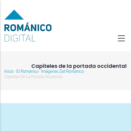
Pasar
al
contenido
principal
Capiteles de la portada occidental
Inicio
El Románico
Imágenes Del Románico
-
-
-
Sobrescribir
Capiteles De La Portada Occidental
enlaces
de
ayuda
a
la
navegación