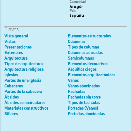
Comunidad
Aragón
País
España
Claves
Vista general
Elementos estructurales
Vistas
Columnas
Presentaciones
Tipos de columna
Exteriores
Columnas adosadas
Arquitectura
Semicolumnas
Tipos de arquitectura
Elementos decorativos
Arquitectura religiosa
Arquillos ciegos
Iglesias
Elementos arquitectónicos
Partes de una iglesia
Vanos
Cabeceras
Vanos abocinados
Partes de la cabecera
Fachadas
Ábsides
Fachadas sin torre
Ábsides semicirculares
Tipos de fachadas
Materiales constructivos
Portadas (Vanos)
Sillares
Portadas abocinadas