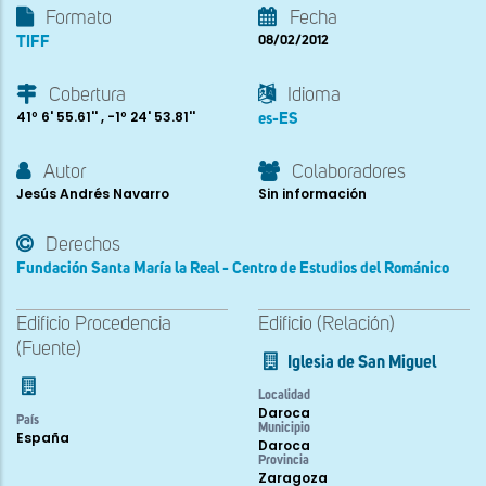
Formato
Fecha
TIFF
08/02/2012
Cobertura
Idioma
41º 6' 55.61'' , -1º 24' 53.81''
es-ES
Autor
Colaboradores
Jesús Andrés Navarro
Sin información
Derechos
Fundación Santa María la Real - Centro de Estudios del Románico
Edificio Procedencia
Edificio (Relación)
(Fuente)
Iglesia de San Miguel
Localidad
Daroca
País
Municipio
España
Daroca
Provincia
Zaragoza