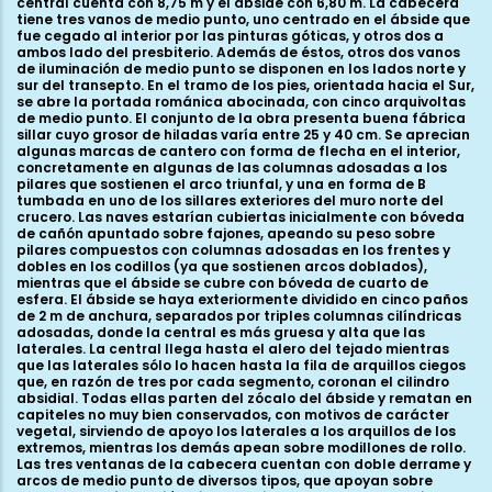
central cuenta con 8,75 m y el ábside con 6,80 m. La cabecera
tiene tres vanos de medio punto, uno centrado en el ábside que
fue cegado al interior por las pinturas góticas, y otros dos a
ambos lado del presbiterio. Además de éstos, otros dos vanos
de iluminación de medio punto se disponen en los lados norte y
sur del transepto. En el tramo de los pies, orientada hacia el Sur,
se abre la portada románica abocinada, con cinco arquivoltas
de medio punto. El conjunto de la obra presenta buena fábrica
sillar cuyo grosor de hiladas varía entre 25 y 40 cm. Se aprecian
algunas marcas de cantero con forma de flecha en el interior,
concretamente en algunas de las columnas adosadas a los
pilares que sostienen el arco triunfal, y una en forma de B
tumbada en uno de los sillares exteriores del muro norte del
crucero. Las naves estarían cubiertas inicialmente con bóveda
de cañón apuntado sobre fajones, apeando su peso sobre
pilares compuestos con columnas adosadas en los frentes y
dobles en los codillos (ya que sostienen arcos doblados),
mientras que el ábside se cubre con bóveda de cuarto de
esfera. El ábside se haya exteriormente dividido en cinco paños
de 2 m de anchura, separados por triples columnas cilíndricas
adosadas, donde la central es más gruesa y alta que las
laterales. La central llega hasta el alero del tejado mientras
que las laterales sólo lo hacen hasta la fila de arquillos ciegos
que, en razón de tres por cada segmento, coronan el cilindro
absidial. Todas ellas parten del zócalo del ábside y rematan en
capiteles no muy bien conservados, con motivos de carácter
vegetal, sirviendo de apoyo los laterales a los arquillos de los
extremos, mientras los demás apean sobre modillones de rollo.
Las tres ventanas de la cabecera cuentan con doble derrame y
arcos de medio punto de diversos tipos, que apoyan sobre