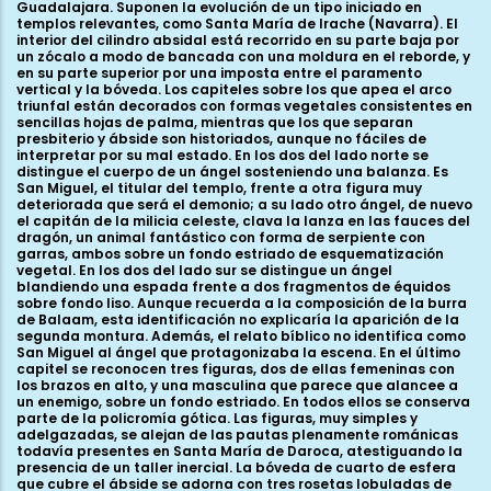
Guadalajara. Suponen la evolución de un tipo iniciado en
templos relevantes, como Santa María de Irache (Navarra). El
interior del cilindro absidal está recorrido en su parte baja por
un zócalo a modo de bancada con una moldura en el reborde, y
en su parte superior por una imposta entre el paramento
vertical y la bóveda. Los capiteles sobre los que apea el arco
triunfal están decorados con formas vegetales consistentes en
sencillas hojas de palma, mientras que los que separan
presbiterio y ábside son historiados, aunque no fáciles de
interpretar por su mal estado. En los dos del lado norte se
distingue el cuerpo de un ángel sosteniendo una balanza. Es
San Miguel, el titular del templo, frente a otra figura muy
deteriorada que será el demonio; a su lado otro ángel, de nuevo
el capitán de la milicia celeste, clava la lanza en las fauces del
dragón, un animal fantástico con forma de serpiente con
garras, ambos sobre un fondo estriado de esquematización
vegetal. En los dos del lado sur se distingue un ángel
blandiendo una espada frente a dos fragmentos de équidos
sobre fondo liso. Aunque recuerda a la composición de la burra
de Balaam, esta identificación no explicaría la aparición de la
segunda montura. Además, el relato bíblico no identifica como
San Miguel al ángel que protagonizaba la escena. En el último
capitel se reconocen tres figuras, dos de ellas femeninas con
los brazos en alto, y una masculina que parece que alancee a
un enemigo, sobre un fondo estriado. En todos ellos se conserva
parte de la policromía gótica. Las figuras, muy simples y
adelgazadas, se alejan de las pautas plenamente románicas
todavía presentes en Santa María de Daroca, atestiguando la
presencia de un taller inercial. La bóveda de cuarto de esfera
que cubre el ábside se adorna con tres rosetas lobuladas de