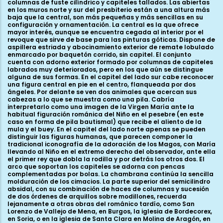
columnas de fuste cilíndrico y capiteles tallados. Las abiertas
en los muros norte y sur del presbiterio están a una altura más
baja que la central, son más pequeñas y más sencillas en su
configuración y ornamentación. La central es la que ofrece
mayor interés, aunque se encuentra cegada al interior por el
revoque que sirve de base para las pinturas góticas. Dispone de
aspillera estriada y abocinamiento exterior de remate lobulado
enmarcado por baquetón corrido, sin capitel. El conjunto
cuenta con adorno exterior formado por columnas de capiteles
labrados muy deteriorados, pero en los que aún se distingue
alguna de sus formas. En el capitel del lado sur cabe reconocer
una figura central en pie en el centro, flanqueada por dos
ángeles. Por delante se ven dos animales que acercan sus
cabezas a lo que se muestra como una pila. Cabría
interpretarlo como una imagen de la Virgen María ante la
habitual figuración románica del Niño en el pesebre (en este
caso en forma de pila bautismal) que recibe el aliento de la
mula y el buey. En el capitel del lado norte apenas se pueden
distinguir las figuras humanas, que parecen componer la
tradicional iconografía de la adoración de los Magos, con María
llevando al Niño en el extremo derecho del observador, ante ella
el primer rey que dobla la rodilla y por detrás los otros dos. El
arco que soportan los capiteles se adorna con pencas
complementadas por bolas. La chambrana continúa la sencilla
molduración de los cimacios. La parte superior del semicilindro
absidal, con su combinación de haces de columnas y sucesión
de dos órdenes de arquillos sobre modillones, recuerda
lejanamente a otras obras del románico tardío, como San
Lorenzo de Vallejo de Mena, en Burgos, la iglesia de Bordecorex,
en Soria, o en la iglesia de Santa Clara en Molina de Aragón, en