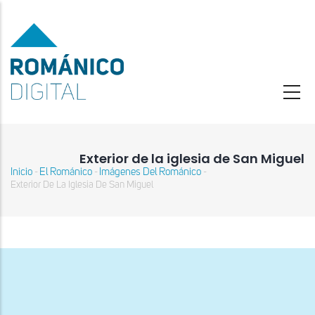
Pasar
al
contenido
principal
Exterior de la iglesia de San Miguel
Inicio
El Románico
Imágenes Del Románico
-
-
-
Sobrescribir
Exterior De La Iglesia De San Miguel
enlaces
de
ayuda
a
la
navegación