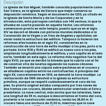
Descripción
La iglesia de San Miguel, también conocida popularmente como
San Valero, es la iglesia de Daroca que mejor conserva su
disposición románica. Según el documento de 1230, ya citado en
la iglesia de Santa María y de los Corporales y en la
introducción, esta parroquia contaba con 146 vecinos, lo que la
situaba en cuarta posición en aquella fecha. Las reformas
comenzaron pronto en este templo, puesto que ya en el siglo
XIV se decoró el ábside con pinturas murales dedicadas a la
Coronación de la Virgen y un friso de ángeles y apóstoles, sin
variar nada la estructura del edificio. Tampoco lo hicieron las
reformas efectuadas en el siglo XV, consistentes en la
construcción de una torre de estilo mudéjar a los pies, junto a la
portada. Entre 1518 y 1540 se edificó un nuevo coro a los pies,
ampliando longitudinalmente el edificio, y una capilla en el lado
norte, también en este siglo. La reforma más negativa fue la del
siglo XVIII, ya que se derribó la bóveda que la cubría con el fin
de construir otra de lunetos siguiendo los nuevos cánones.
También se levantó una cúpula sobre pechinas en el crucero y
se añadieron capillas entre los contrafuertes. A principios del
siglo XX, concretamente en 1919, se demolió la torre mudéjar. La
restauración de 1965 devolvió a la iglesia su estructura
primitiva, aunque se respetó cuidadosamente el coro de los
pies. Su planta original estaba compuesta por tres naves de
dos tramos con crucero, ábside semicircular orientado al Este y
presbiterio. La nave central, más ancha que las laterales, tiene
una longitud de 35 m, aunque si descontamos el tramo del coro,
posterior a la construcción románica, ronda los 26,60 m. El
crucero tiene una anchura de 21,30 m, mientras que la nave