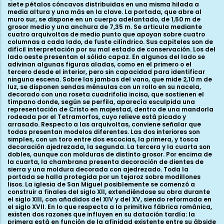
siete pétalos cóncavos distribuidas en una misma hilada a
media altura y una más en la clave. La portada, que abre al
muro sur, se dispone en un cuerpo adelantado, de 1,50 m de
grosor medio y una anchura de 7,35 m. Se articula mediante
cuatro arquivoltas de medio punto que apoyan sobre cuatro
columnas a cada lado, de fuste cilíndrico. Sus capiteles son de
difícil interpretación por su mal estado de conservación. Los del
lado oeste presentan el sólido capaz. En algunos del lado se
adivinan algunas figuras aladas, como en el primero o el
tercero desde el interior, pero sin capacidad para identificar
ninguna escena. Sobre las jambas del vano, que mide 2,10 m de
luz, se disponen sendas ménsulas con un rollo en su nacela,
decorado con una roseta cuadrifolia incisa, que sostienen el
tímpano donde, según se perfila, aparecía esculpida una
representación de Cristo en majestad, dentro de una mandorla
rodeada por el Tetramorfos, cuyo relieve está picado y
arrasado. Respecto a las arquivoltas, conviene señalar que
todas presentan modelos diferentes. Las dos interiores son
simples, con un toro entre dos escocias, la primera, y tosca
decoración ajedrezada, la segunda. La tercera y la cuarta son
dobles, aunque con molduras de distinto grosor. Por encima de
la cuarta, la chambrana presenta decoración de dientes de
sierra y una moldura decorada con ajedrezado. Toda la
portada se halla protegida por un tejaroz sobre modillones
lisos. La iglesia de San Miguel posiblemente se comenzó a
construir a finales del siglo XII, extendiéndose su obra durante
el siglo XIII, con añadidos del XIV y del XV, siendo reformada en
el siglo XVII. En lo que respecta a la primitiva fábrica románica,
existen dos razones que influyen en su datación tardía: la
primera está en función de la afinidad existente entre su ábside