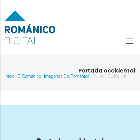
Pasar
al
contenido
principal
Portada occidental
Inicio
El Románico
Imágenes Del Románico
Portada Occidental
-
-
-
Sobrescribir
enlaces
de
ayuda
a
la
navegación