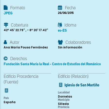
Formato
Fecha
JPEG
26/06/2015
Cobertura
Idioma
42º 45' 22.79'' , - 8º 20' 17.42''
es-ES
Autor
Colaboradores
Ana María Pousa Fernández
Sin información
Derechos
Fundación Santa María la Real - Centro de Estudios del Románico
Edificio Procedencia
Edificio (Relación)
(Fuente)
Iglesia de San Martiño
Localidad
Dornelas
País
Municipio
España
Silleda
Provincia