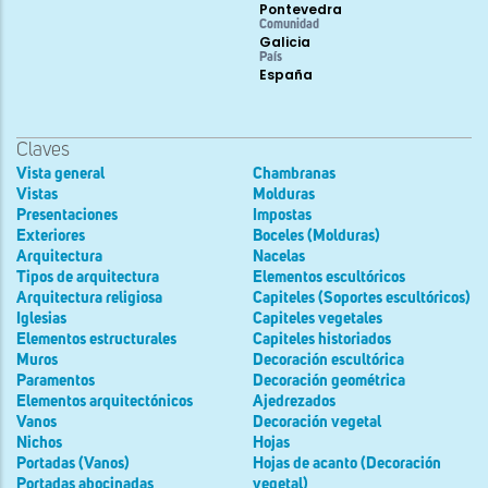
Pontevedra
Comunidad
Galicia
País
España
Claves
Vista general
Chambranas
Vistas
Molduras
Presentaciones
Impostas
Exteriores
Boceles (Molduras)
Arquitectura
Nacelas
Tipos de arquitectura
Elementos escultóricos
Arquitectura religiosa
Capiteles (Soportes escultóricos)
Iglesias
Capiteles vegetales
Elementos estructurales
Capiteles historiados
Muros
Decoración escultórica
Paramentos
Decoración geométrica
Elementos arquitectónicos
Ajedrezados
Vanos
Decoración vegetal
Nichos
Hojas
Portadas (Vanos)
Hojas de acanto (Decoración
Portadas abocinadas
vegetal)