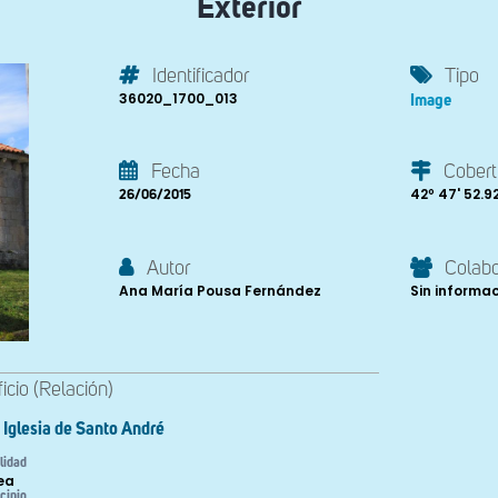
Exterior
Identificador
Tipo
36020_1700_013
Image
Fecha
Cobert
42º 47' 52.92'
26/06/2015
Autor
Colab
Ana María Pousa Fernández
Sin informa
ficio (Relación)
Iglesia de Santo André
lidad
ea
cipio