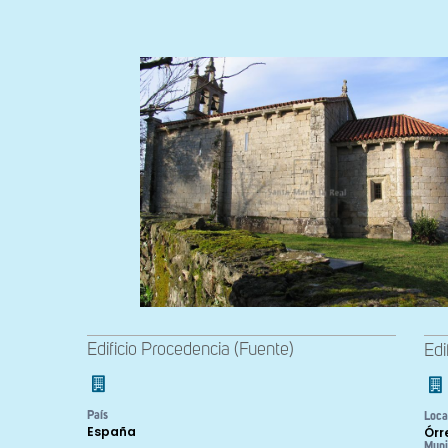
Edificio Procedencia (Fuente)
Edi
País
Loca
España
Órr
Muni