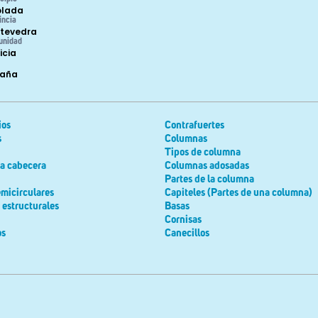
olada
incia
tevedra
unidad
icia
paña
ios
Contrafuertes
s
Columnas
Tipos de columna
la cabecera
Columnas adosadas
Partes de la columna
micirculares
Capiteles (Partes de una columna)
estructurales
Basas
Cornisas
os
Canecillos