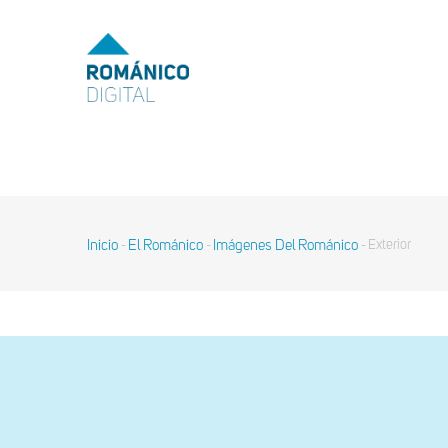
Pasar
al
MENU
TOP
contenido
principal
MAIN
NAVIGATION
Inicio
El Románico
Imágenes Del Románico
Exterior
-
-
-
Sobrescribir
enlaces
de
ayuda
a
la
navegación