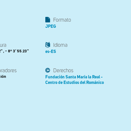
Formato
JPEG
ura
Idioma
' , - 8º 3' 55.23''
es-ES
oradores
Derechos
ción
Fundación Santa María la Real -
Centro de Estudios del Románico