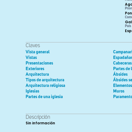
Ag
Prov
Pon
Com
Gal
País
Es
Claves
Vista general
Campanar
Vistas
Espadaña
Presentaciones
Cabeceras
Exteriores
Partes de 
Arquitectura
Ábsides
Tipos de arquitectura
Ábsides se
Arquitectura religiosa
Elementos 
Iglesias
Muros
Partes de una iglesia
Parament
Descripción
Sin información