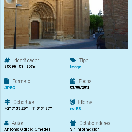
Identificador
Tipo
50095_03_203n
Image
Formato
Fecha
JPEG
03/05/2012
Cobertura
Idioma
42º 7' 33.29'' , -1º 8' 31.77''
es-ES
Autor
Colaboradores
Antonio García Omedes
Sin información