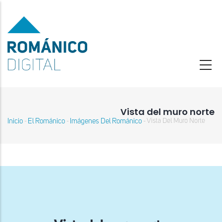
Pasar
al
contenido
principal
Vista del muro norte
Inicio
El Románico
Imágenes Del Románico
Vista Del Muro Norte
-
-
-
Sobrescribir
enlaces
de
ayuda
a
la
navegación