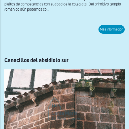
pleitos de competencias con el abad de la colegiata. Del primitivo templo
románico aún podemos co...
sob
Más información
Igle
de
San
Tom
Absi
mer
Canecillos del absidiolo sur