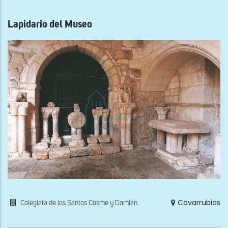
de
los
San
Lapidario del Museo
Co
y
Dam
Covarrubias
Colegiata de los Santos Cosme y Damián