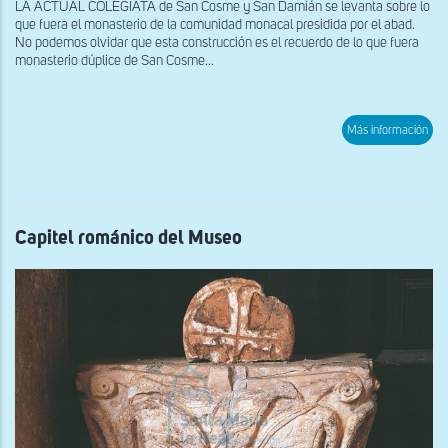
LA ACTUAL COLEGIATA de San Cosme y San Damián se levanta sobre lo
que fuera el monasterio de la comunidad monacal presidida por el abad.
No podemos olvidar que esta construcción es el recuerdo de lo que fuera
monasterio dúplice de San Cosme...
sob
Más información
Capi
rom
del
Mus
Capitel románico del Museo