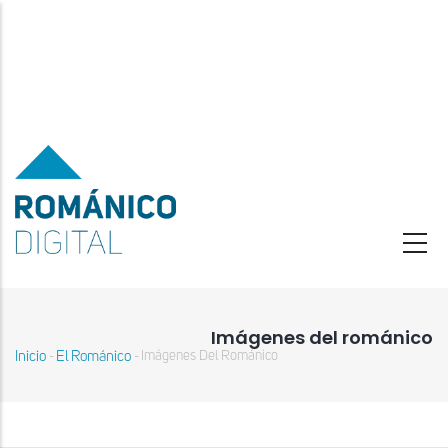
Pasar
al
contenido
principal
Imágenes del románico
Inicio
El Románico
Imágenes Del Románico
-
-
Sobrescribir
enlaces
de