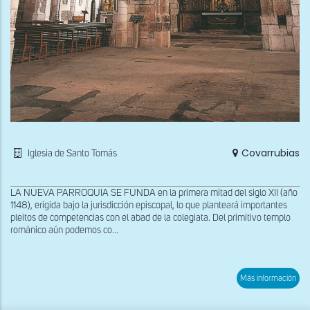
Covarrubias
Iglesia de Santo Tomás
LA NUEVA PARROQUIA SE FUNDA en la primera mitad del siglo XII (año
1148), erigida bajo la jurisdicción episcopal, lo que planteará importantes
pleitos de competencias con el abad de la colegiata. Del primitivo templo
románico aún podemos co...
sob
Más información
Inte
x