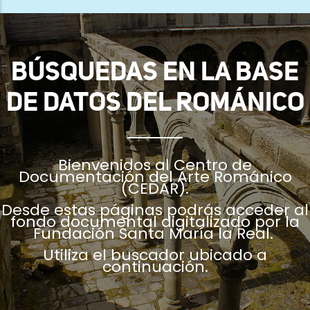
ayuda
a
la
BÚSQUEDAS EN LA BASE
navegación
DE DATOS DEL ROMÁNICO
Bienvenidos al Centro de
Documentación del Arte Románico
(CEDAR).
Desde estas páginas podrás acceder al
fondo documental digitalizado por la
Fundación Santa María la Real.
Utiliza el buscador ubicado a
continuación.