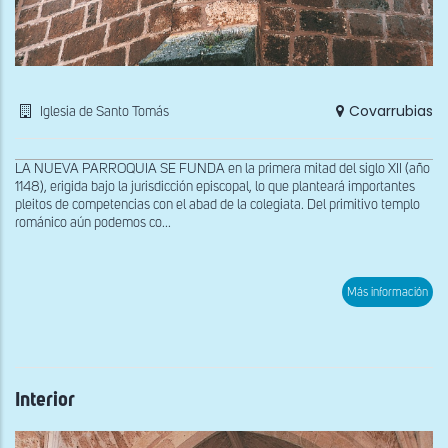
Covarrubias
Iglesia de Santo Tomás
LA NUEVA PARROQUIA SE FUNDA en la primera mitad del siglo XII (año
1148), erigida bajo la jurisdicción episcopal, lo que planteará importantes
pleitos de competencias con el abad de la colegiata. Del primitivo templo
románico aún podemos co...
sob
Más información
Cane
del
absi
sur
Interior