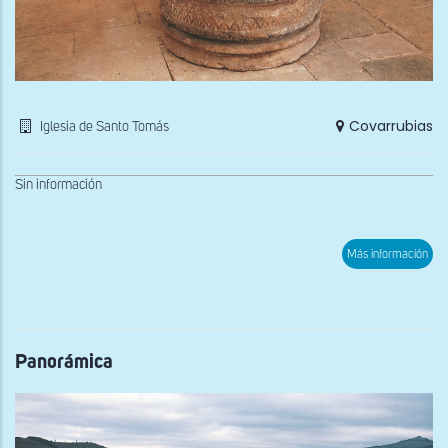
Covarrubias
Iglesia de Santo Tomás
Sin información
sob
Más información
Pila
bau
Panorámica