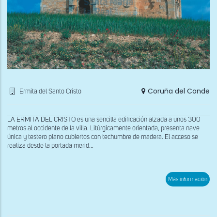
Coruña del Conde
Ermita del Santo Cristo
LA ERMITA DEL CRISTO es una sencilla edificación alzada a unos 300
metros al occidente de la villa. Litúrgicamente orientada, presenta nave
única y testero plano cubiertos con techumbre de madera. El acceso se
realiza desde la portada merid...
sob
Más información
Vist
gen