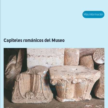
sob
Más información
Capi
rom
del
Mus
Capiteles románicos del Museo